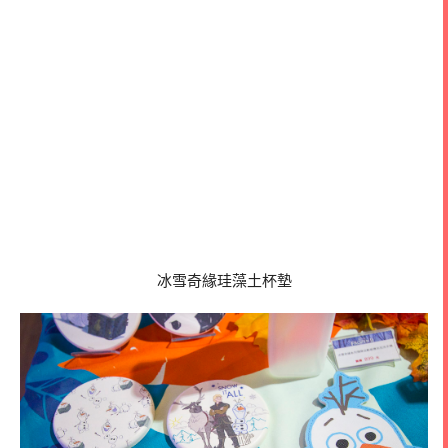
冰雪奇緣珪藻土杯墊