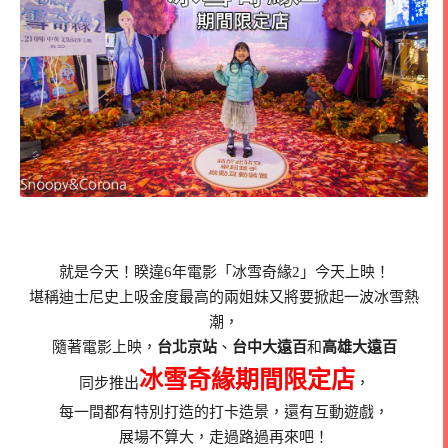
就是今天！睽違6年電影「冰雪奇緣2」今天上映！
堪稱迪士尼史上吸金度最高的兩姐妹又將要掀起一波冰雪熱
潮，
隨著電影上映，
台北京站
、
台中大遠百
和
高雄大遠百
冰雪奇緣期間限定店
同步推出
，
每一間都有特別打造的打卡造景，還有互動遊戲，
展場不算大，走過路過再來吧！