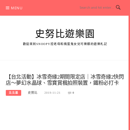
Skip
MENU
to
content
史努比遊樂園
歡迎來到SNOOPY控老母和搗蛋鬼女兒可樂娜的遊樂札記
【台北活動】冰雪奇緣2期間限定店｜冰雪奇緣2快閃
店～夢幻水晶球、雪寶賞楓拍照裝置，鐵粉必打卡
北北基
史努比
2019-11-21
0