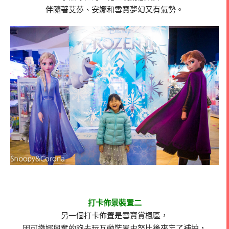
伴隨著艾莎、安娜和雪寶夢幻又有氣勢。
打卡佈景裝置二
另一個打卡佈置是雪寶賞楓區，
因可樂娜興奮的跑去玩互動裝置史努比後來忘了補拍，