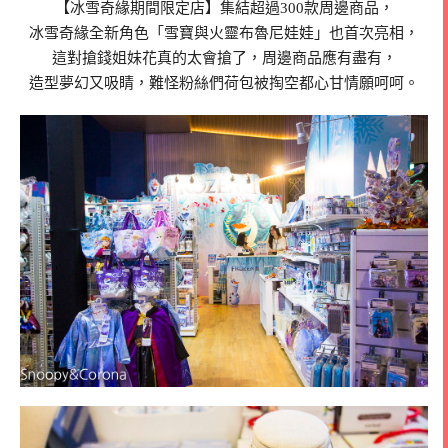
【冰雪奇緣期間限定店】集結超過300款周邊商品，
冰雪奇緣全新角色「雪寶與火靈布魯尼娃娃」也首次亮相，
這對搶錢姐妹花真的太會搶了，周邊商品應有盡有，
造型夢幻又吸睛，難怪粉絲們荷包被掏空都心甘情願呵呵。