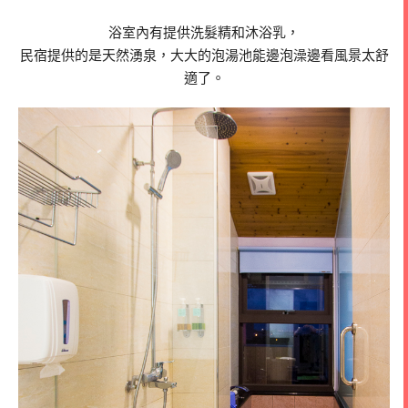
浴室內有提供洗髮精和沐浴乳，
民宿提供的是天然湧泉，大大的泡湯池能邊泡澡邊看風景太舒
適了。