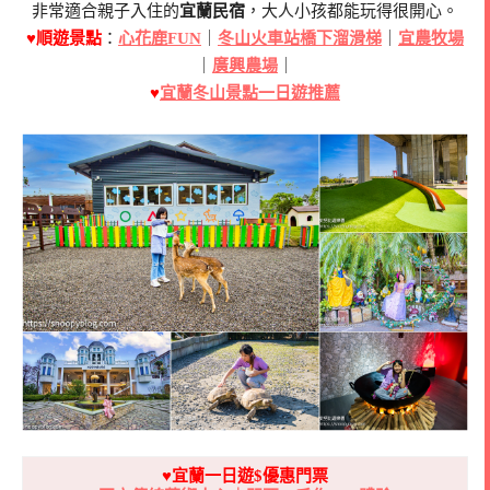
非常適合親子入住的
宜蘭民宿
，大人小孩都能玩得很開心。
♥順遊景點
：
心花鹿FUN
｜
冬山火車站橋下溜滑梯
｜
宜農牧場
｜
廣興農場
｜
♥
宜蘭冬山景點一日遊推薦
♥宜蘭一日遊$優惠門票