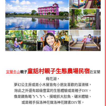
童話村親子生態農場民宿
宜蘭冬山
親子
近宜蘭
梅花湖，
夢幻公主房或是小木屋皆有小朋友喜歡的溜滑梯，
除此之外還有超級豐富的生態體驗或是親子DIY，
像是餵魚喝ㄋㄟㄋㄟ、摸蜆抓大肚魚、碾米體驗、
或是親手採洛神花做洛神花酵素DIY等，