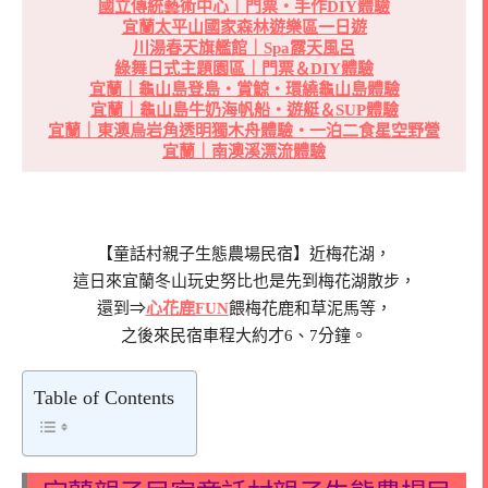
國立傳統藝術中心｜門票・手作DIY體驗
宜蘭太平山國家森林遊樂區一日遊
川湯春天旗艦館｜Spa露天風呂
綠舞日式主題園區｜門票＆DIY體驗
宜蘭｜龜山島登島・賞鯨・環繞龜山島體驗
宜蘭｜龜山島牛奶海帆船・遊艇＆SUP體驗
宜蘭｜東澳烏岩角透明獨木舟體驗・一泊二食星空野營
宜蘭｜南澳溪漂流體驗
【童話村親子生態農場民宿】近梅花湖，
這日來宜蘭冬山玩史努比也是先到梅花湖散步，
還到⇒
心花鹿FUN
餵梅花鹿和草泥馬等，
之後來民宿車程大約才6、7分鐘。
Table of Contents