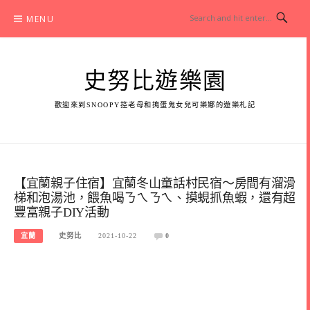
Skip
MENU
to
content
史努比遊樂園
歡迎來到SNOOPY控老母和搗蛋鬼女兒可樂娜的遊樂札記
【宜蘭親子住宿】宜蘭冬山童話村民宿～房間有溜滑
梯和泡湯池，餵魚喝ㄋㄟㄋㄟ、摸蜆抓魚蝦，還有超
豐富親子DIY活動
宜蘭
史努比
2021-10-22
0