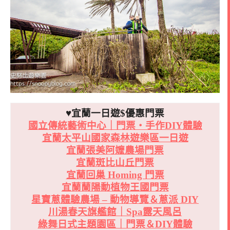
♥宜蘭一日遊$優惠門票
國立傳統藝術中心｜門票・手作DIY體驗
宜蘭太平山國家森林遊樂區一日遊
宜蘭張美阿嬤農場門票
宜蘭斑比山丘門票
宜蘭回巢 Homing 門票
宜蘭蘭陽動植物王國門票
星寶蔥體驗農場 – 動物導覽＆蔥派 DIY
川湯春天旗艦館｜Spa露天風呂
綠舞日式主題園區｜門票＆DIY體驗