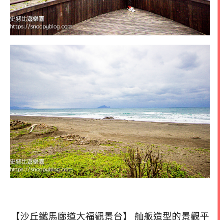
【沙丘鐵馬廊道大福觀景台】 舢舨造型的景觀平