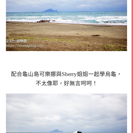
配合龜山島可樂娜與Sherry姐姐一起學烏龜，
不太像耶，好無言呵呵！