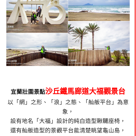
沙丘鐵馬廊道大福觀景台
宜蘭壯圍景點
以「網」之形、「浪」之態、「舢舨平台」為意
象，
設有地名「大福」設計的純白造型鞦韆座椅，
還有舢舨造型的景觀平台能清楚眺望龜山島，