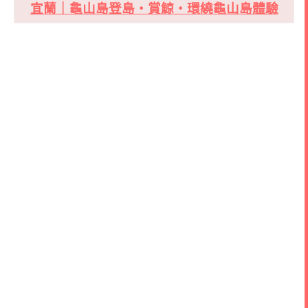
宜蘭｜龜山島登島・賞鯨・環繞龜山島體驗