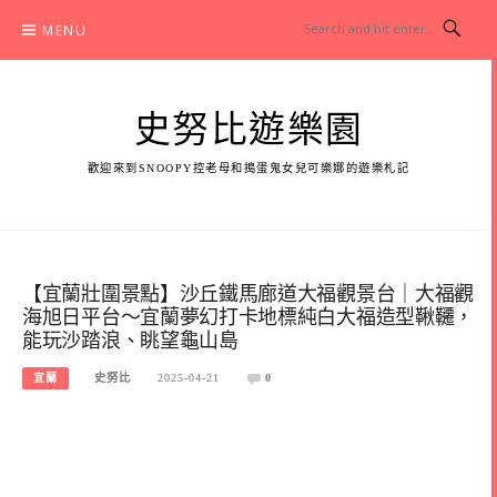
Skip
MENU
to
content
史努比遊樂園
歡迎來到SNOOPY控老母和搗蛋鬼女兒可樂娜的遊樂札記
【宜蘭壯圍景點】沙丘鐵馬廊道大福觀景台｜大福觀
海旭日平台～宜蘭夢幻打卡地標純白大福造型鞦韆，
能玩沙踏浪、眺望龜山島
宜蘭
史努比
2025-04-21
0