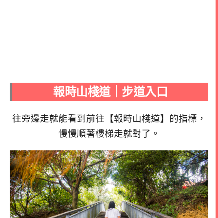
報時山
棧
道｜步道入口
往旁邊走就能看到前往【報時山棧道】的指標，
慢慢順著樓梯走就對了。