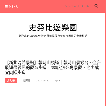
Skip
MENU
to
content
史努比遊樂園
歡迎來到SNOOPY控老母和搗蛋鬼女兒可樂娜的遊樂札記
【新北瑞芳景點】報時山棧道｜報時山景觀台～全台
最短最親民的觀海步道，360度無死角景觀，老少咸
宜肉腳步道
北北基
史努比
2023-09-22
0