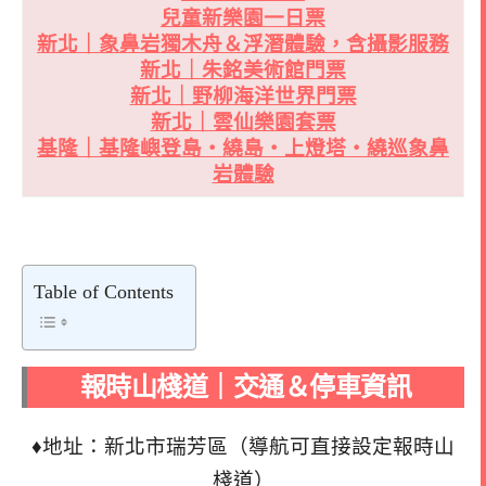
兒童新樂園一日票
新北｜象鼻岩獨木舟＆浮潛體驗，含攝影服務
新北｜朱銘美術館門票
新北｜野柳海洋世界門票
新北｜雲仙樂園套票
基隆｜基隆嶼登島・繞島・上燈塔・繞巡象鼻
岩體驗
Table of Contents
報時山棧道｜交通＆停車資訊
♦地址：新北市瑞芳區（導航可直接設定報時山
棧道）