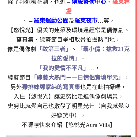
除了鄰近梅花湖，也近→
傳統藝術中心
、
羅東林
場
、→
羅東運動公園
及
羅東夜市
…等，
【悠悅光】優美的建築及環境還經常是偶像劇、
寫真集、綜藝節目爭相取景拍攝熱門地，
像是偶像劇
「致第三者」
、
「聶小倩：搶救21克
拉的愛情」
、
「我的愛情不平凡」
…
，
綜藝節目
「綜藝大熱門－一日情侶實境單元」
，
另外
雞排妹鄭家純的寫真集
也是在此拍攝喔，
入住【悠悅光】讓史努比走進偶像劇場景，
史努比感覺自己也散發了明星光芒（自我感覺良
好竊笑中），
不囉嗦快來介紹【悠悅光Aura Villa】