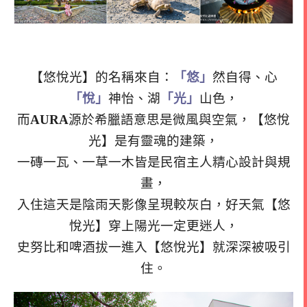
【悠悅光】的名稱來自：
「悠」
然自得、心
「悅」
神怡、湖
「光」
山色，
而
AURA
源於希臘語意思是微風與空氣，【悠悅
光】是有靈魂的建築，
一磚一瓦、一草一木皆是民宿主人精心設計與規
畫，
入住這天是陰雨天影像呈現較灰白，好天氣【悠
悅光】穿上陽光一定更迷人，
史努比和啤酒拔一進入【悠悅光】就深深被吸引
住。