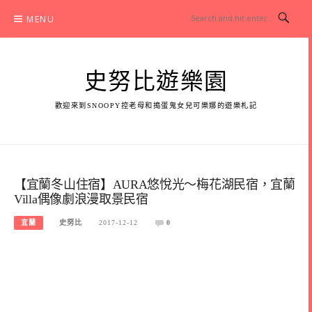
Skip
MENU
to
content
史努比遊樂園
歡迎來到SNOOPY控老母和搗蛋鬼女兒可樂娜的遊樂札記
【宜蘭冬山住宿】AURA悠悅光～梅花湖民宿，宜蘭
Villa偶像劇浪漫取景民宿
宜蘭
史努比
2017-12-12
0