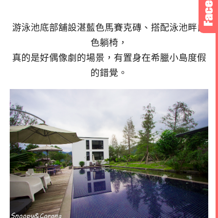
游泳池底部舖設湛藍色馬賽克磚、搭配泳池畔白
色躺椅，
真的是好偶像劇的場景，有置身
在希臘小島度假
的錯覺。