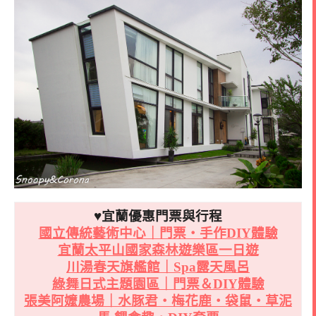
♥宜蘭優惠門票與行程
國立傳統藝術中心｜門票・手作DIY體驗
宜蘭太平山國家森林遊樂區一日遊
川湯春天旗艦館｜Spa露天風呂
綠舞日式主題園區｜門票＆DIY體驗
張美阿嬤農場｜水豚君・梅花鹿・袋鼠・草泥