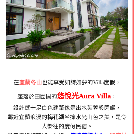
在
宜蘭冬山
也能享受如詩如夢的Villa度假，
悠悅光Aura Villa
座落於田園間的
，
設計感十足白色建築像是出水芙蓉般閃耀，
鄰近宜蘭浪漫的
梅花湖
坐擁水光山色之美，是令
人嚮往的度假民宿。