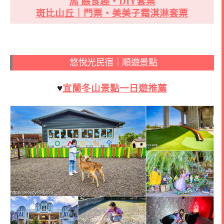
馬 餵食趣・DIY套票
斑比山丘｜門票・美美子霜淇淋套票
悠悅光民宿｜順遊景點
♥
宜蘭冬山景點一日遊推薦