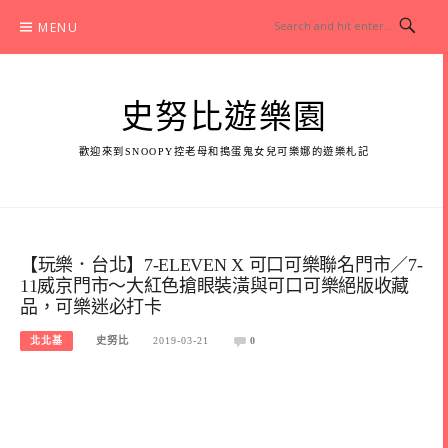
Skip
MENU
to
content
史努比遊樂園
歡迎來到SNOOPY控老母和搗蛋鬼女兒可樂娜的遊樂札記
【玩樂．台北】7-ELEVEN X 可口可樂聯名門市／7-
11威京門市～大紅色搶眼裝潢與可口可樂絕版收藏
品，可樂迷必打卡
北北基
史努比
2019-03-21
0