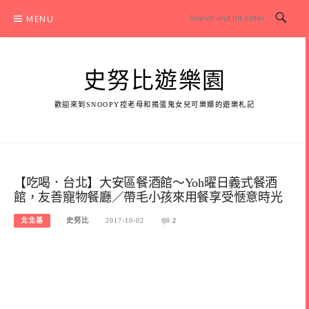
Skip
MENU
to
content
史努比遊樂園
歡迎來到SNOOPY控老母和搗蛋鬼女兒可樂娜的遊樂札記
【吃喝．台北】大安區餐酒館～Yoh曜日義式餐酒
館，友善寵物餐廳／帶毛小孩來用餐享受愜意時光
北北基
史努比
2017-10-02
2