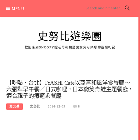
Skip
MENU
to
content
史努比遊樂園
歡迎來到SNOOPY控老母和搗蛋鬼女兒可樂娜的遊樂札記
【吃喝．台北】IYASHI Cafe以亞喜和風洋食餐廳～
六張犁早午餐／日式咖哩，日本微笑青蛙主題餐廳，
適合親子的療癒系餐廳
北北基
史努比
2016-12-09
8