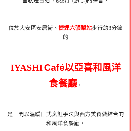
喜就是日語「療癒」(癒し)的譯音，
位於大安區安居街、
捷運六張犁站
步行約8分鐘
的
IYASHI
Café
以亞喜和風洋
食餐廳
，
是一間以溫暖日式烹飪手法與西方美食做結合的
和風洋食餐廳，