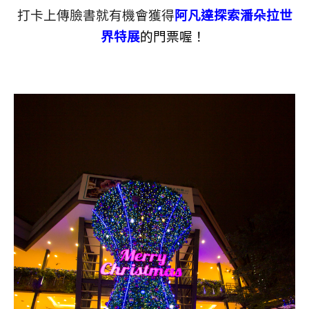
打卡上傳臉書就有機會獲得
阿凡達探索潘朵拉世
界特展
的門票喔！