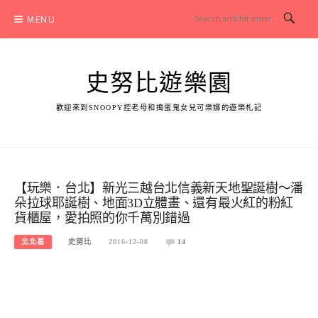
Skip
MENU
to
content
史努比遊樂園
歡迎來到SNOOPY控老母和搗蛋鬼女兒可樂娜的遊樂札記
【玩樂．台北】新光三越台北信義新天地聖誕樹～潘
朵拉球耶誕樹、地面3D立體畫、還有最火紅的粉紅
貨櫃屋，愛拍照的你千萬別錯過
北北基
史努比
2016-12-08
14