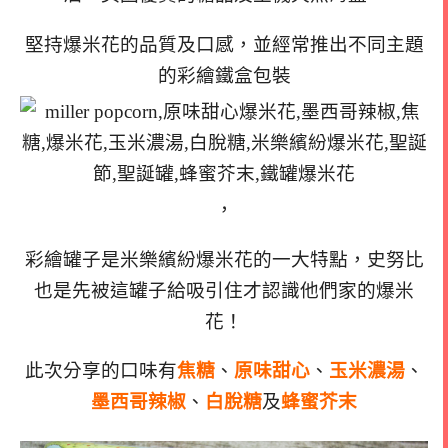
堅持爆米花的品質及口感，並
經常推出不同主題
的彩繪鐵盒包裝
，
彩繪罐子是米樂繽紛爆米花的一大特點，史努比
也是先被這罐子給吸引住才認識他們家的爆米
花！
此次分享的口味有
焦糖
、
原味甜心
、
玉米濃湯
、
墨西哥辣椒
、
白脫糖
及
蜂蜜芥末