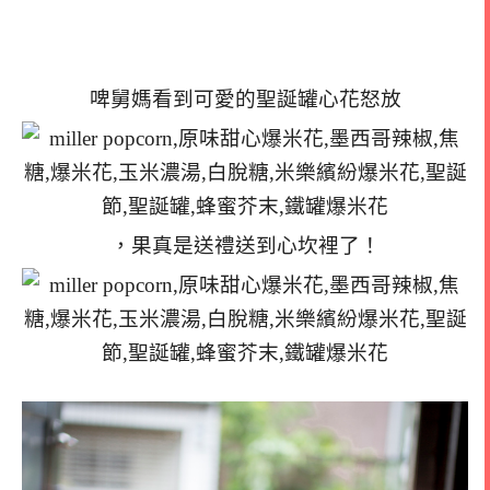
啤舅媽看到可愛的聖誕罐心花怒放
，果真是送禮送到心坎裡了！