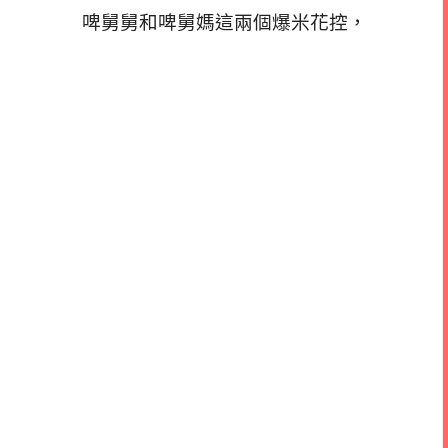
啤舅舅和啤舅媽這兩個爆米花控，