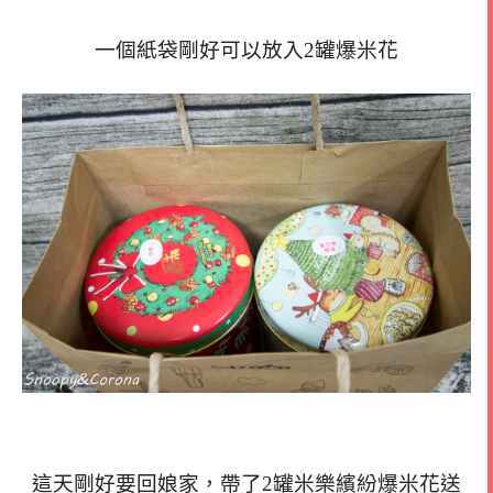
一個紙袋剛好可以放入2罐爆米花
這天剛好要回娘家，帶了2罐米樂繽紛爆米花送