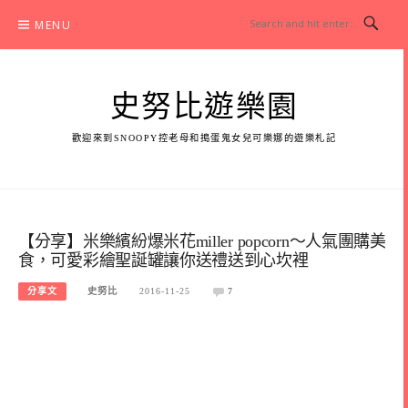
Skip
MENU
to
content
史努比遊樂園
歡迎來到SNOOPY控老母和搗蛋鬼女兒可樂娜的遊樂札記
【分享】米樂繽紛爆米花miller popcorn～人氣團購美
食，可愛彩繪聖誕罐讓你送禮送到心坎裡
分享文
史努比
2016-11-25
7