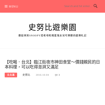
Skip
MENU
to
content
史努比遊樂園
歡迎來到SNOOPY控老母和搗蛋鬼女兒可樂娜的遊樂札記
【吃喝．台北】臨江街夜市神田食堂～價錢親民的日
本料理，可以吃得澎湃又滿足
北北基
史努比
2016-10-04
3