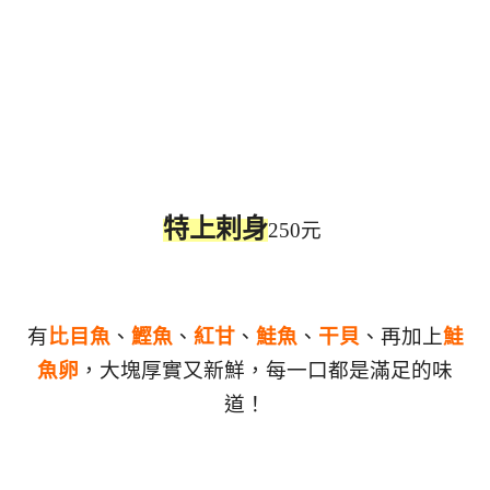
特上剌身
250元
有
比目魚
、
鰹魚
、
紅甘
、
鮭魚
、
干貝
、再加上
鮭
魚卵
，大塊厚實又新鮮，
每一口都是滿足的味
道！