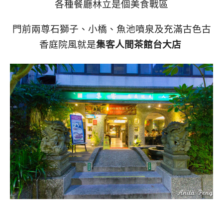
各種餐廳林立是個美食戰區
門前兩尊石獅子、小橋、魚池噴泉及充滿古色古
香庭院風就是
集客人間茶館台大店