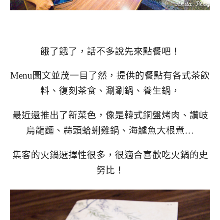
餓了餓了，話不多說先來點餐吧！
Menu圖文並茂一目了然，提供的餐點有各式茶飲
料、復刻茶食、涮涮鍋、養生鍋，
最近還推出了新菜色，像是韓式銅盤烤肉、讚岐
烏龍麵、蒜頭蛤蜊雞鍋、海鱸魚大根煮…
集客的火鍋選擇性很多，很適合喜歡吃火鍋的史
努比！