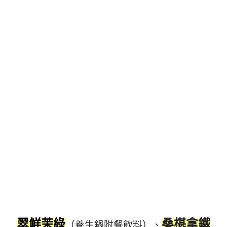
翠鮮茉綠
桑椹拿鐵
（養生鍋附餐飲料）、