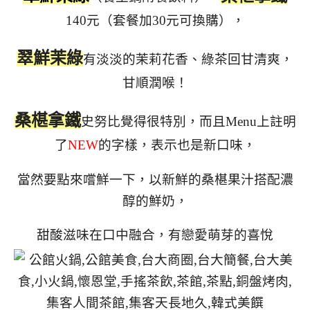
140元（套餐加30元可換購），
翠鮮茉綠
有淡淡的茉莉花香、綠茶回甘清爽，
甘順潤喉！
桑椹拿鐵
史努比覺得很特別，而且Menu上註明
了
NEW
的字樣，表示也是新口味，
當然要點來嚐鮮一下，以新鮮的桑椹果汁搭配濃
醇的鮮奶，
甜酸滋味在口中融合，有戀愛萌芽的喜悅