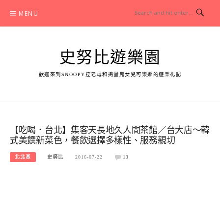
Skip
MENU
to
content
史努比遊樂園
歡迎來到SNOOPY控老母和搗蛋鬼女兒可樂娜的遊樂札記
【吃喝．台北】集客天長地久人間茶館／台大店～韓
式美饌新菜色，餐飲選擇多樣性、服務親切
北北基
史努比
2016-07-22
13