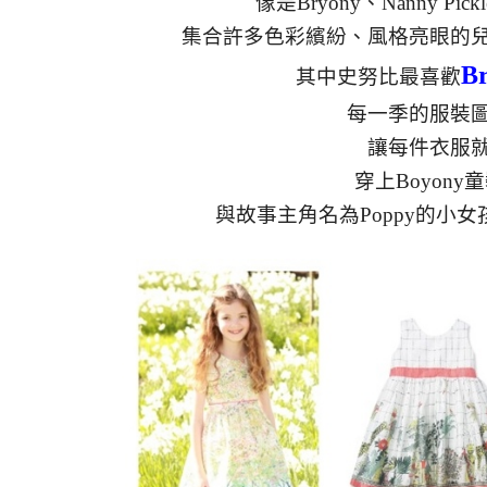
像是Bryony、Nanny Pickl
集合許多色彩繽紛、風格亮眼的兒
B
其中史努比最喜歡
每一季的服裝
讓每件衣服
穿上Boyon
與故事主角名為Poppy的小女