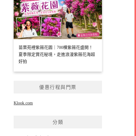
苗栗苑裡紫薇花園｜700棵紫薇花盛開！
夏季限定賞花秘境，走進浪漫紫薇花海超
好拍
優惠行程與門票
Klook.com
分類