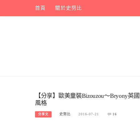
Skip
首頁
關於史努比
to
content
【分享】歐美童裝Bizouzou～Bryo
風格
史努比
2016-07-21
16
分享文