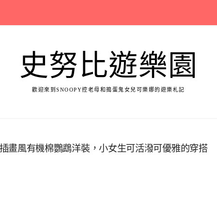
史努比遊樂園
歡迎來到SNOOPY控老母和搗蛋鬼女兒可樂娜的遊樂札記
ny英國插畫風有機棉鸚鵡洋裝，小女生可活潑可優雅的穿搭