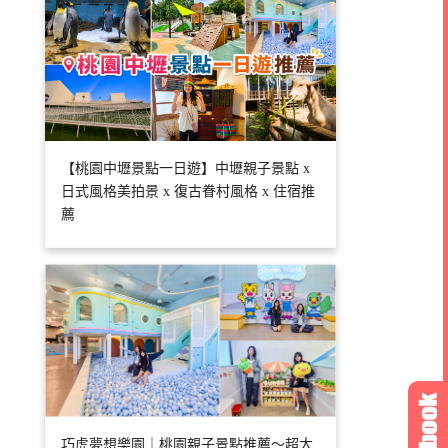
【桃園中壢景點一日遊】中壢親子景點 x
日式風格美拍景 x 復古眷村風格 x 住宿推
薦
巧虎夢想樂園｜桃園親子景點推薦～超大