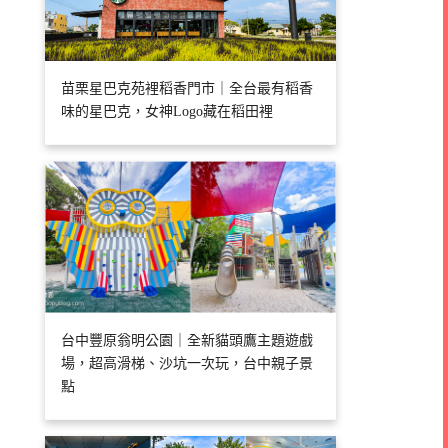
苗栗星巴克苑裡稻香門市｜全台最有稻香
味的星巴克，女神Logo藏在稻田裡
台中豐原翁明公園｜全新貓頭鷹主題遊戲
場，超高滑梯、沙坑一次玩，台中親子景
點