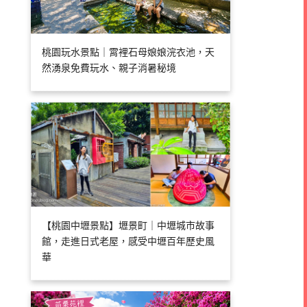
桃園玩水景點｜霄裡石母娘娘浣衣池，天
然湧泉免費玩水、親子消暑秘境
【桃園中壢景點】壢景町｜中壢城市故事
館，走進日式老屋，感受中壢百年歷史風
華