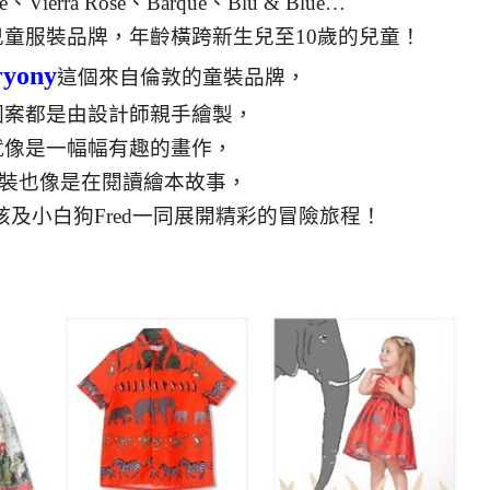
e、Vierra Rose、Barque、Blu & Blue…
童服裝品牌，年齡橫跨新生兒至10歲的兒童！
ryony
這個來自倫敦的童裝品牌，
圖案都是由設計師親手繪製，
就像是一幅幅有趣的畫作，
y童裝也像是在閱讀繪本故事，
孩及小白狗Fred一同展開精彩的冒險旅程！