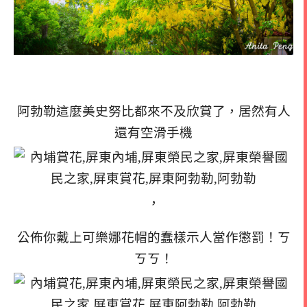
阿勃勒這麼美史努比都來不及欣賞了，居然有人
還有空滑手機
，
公佈你戴上可樂娜花帽的蠢樣示人當作懲罰！ㄎ
ㄎㄎ！