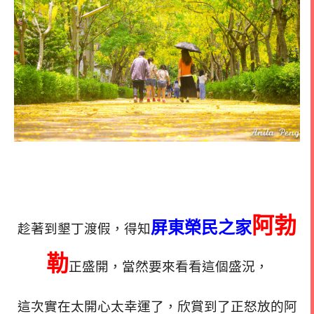
阿勃
屏東榮民之家
趁著到墾丁渡假，得知
勒
正盛開，當然要來看看這個盛況，
這次實在太開心太幸運了，欣賞到了正怒放的阿