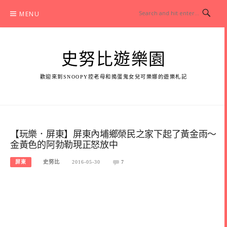
Skip
MENU
to
content
史努比遊樂園
歡迎來到SNOOPY控老母和搗蛋鬼女兒可樂娜的遊樂札記
【玩樂．屏東】屏東內埔鄉榮民之家下起了黃金雨～
金黃色的阿勃勒現正怒放中
屏東
史努比
2016-05-30
7