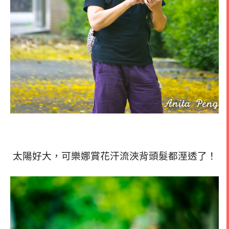
太陽好大，可樂娜賞花汗流浹背頭髮都溼透了！