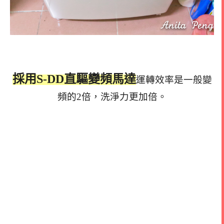
採用S-DD直驅變頻
馬達
運轉效率是一般變
頻的2倍，洗淨力更加倍。