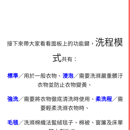
洗程模
接下來帶大家看看面板上的功能鍵，
式
共有：
標準
／用於一般衣物、
浸泡
／需要洗滌嚴重髒汙
衣物並防止衣物變黃、
強洗
／需要將衣物徹底清洗時使用、
柔洗程
／需
要輕柔洗滌衣物時、
毛毯
／洗滌棉織法藍絨毯子、棉被、窗簾及床單