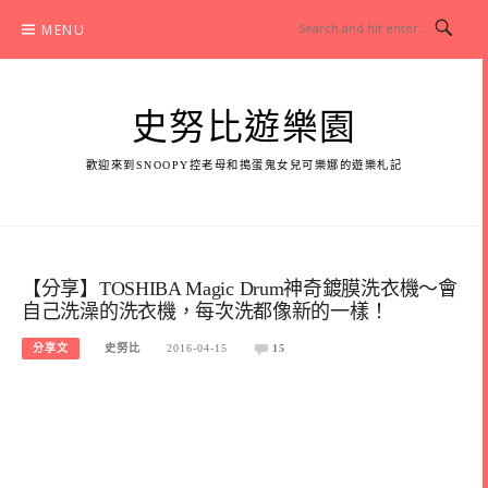
Skip
MENU
to
content
史努比遊樂園
歡迎來到SNOOPY控老母和搗蛋鬼女兒可樂娜的遊樂札記
【分享】TOSHIBA Magic Drum神奇鍍膜洗衣機～會
自己洗澡的洗衣機，每次洗都像新的一樣！
分享文
史努比
2016-04-15
15