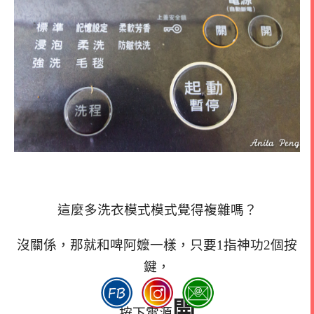
這麼多洗衣模式模式覺得複雜嗎？
沒關係，那就和啤阿嬤一樣，只要
1指神功2個按
鍵，
開
按下電源