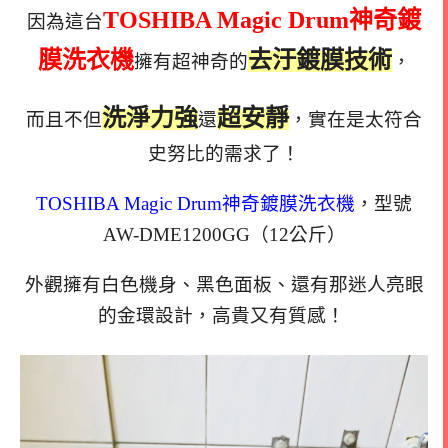
TOSHIBA Magic Drum神奇鍍
因為這台
膜洗衣機
去汙鍍膜技術
擁有超神奇的
，
洗淨力強
超安靜
而且不但
還
，實在是太符合
史努比的需求了！
TOSHIBA Magic Drum神奇鍍膜洗衣機
，型號
AW-DME1200GG（12公斤）
外觀擁有白色機身、黑色面板、還有那迷人亮眼
的金環設計，高貴又有質感！