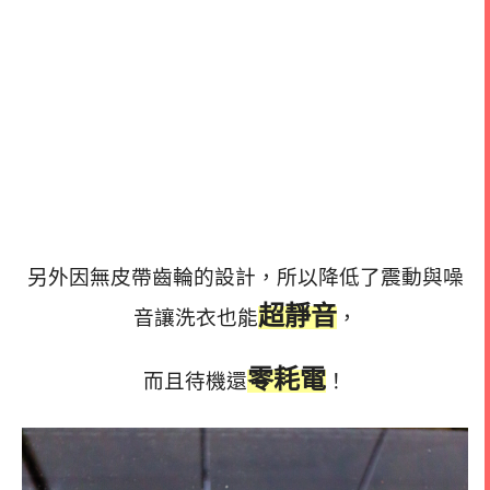
另外因無皮帶齒輪的設計，所以降低了震動與噪
超靜音
音讓洗衣也能
，
零耗電
而且待機還
！