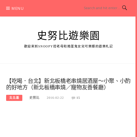
Skip
MENU
to
content
史努比遊樂園
歡迎來到SNOOPY控老母和搗蛋鬼女兒可樂娜的遊樂札記
【吃喝．台北】新北板橋老串燒居酒屋～小聚、小酌
的好地方（新北板橋串燒／寵物友善餐廳）
北北基
史努比
2016-02-22
15