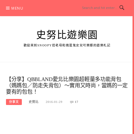
Skip
MENU
to
content
史努比遊樂園
歡迎來到SNOOPY控老母和搗蛋鬼女兒可樂娜的遊樂札記
【分享】QBBLAND愛北比樂園超輕量多功能背包
（媽媽包／防走失背包）～實用又時尚，當媽的一定
要有的包包！
分享文
史努比
2016-01-29
17