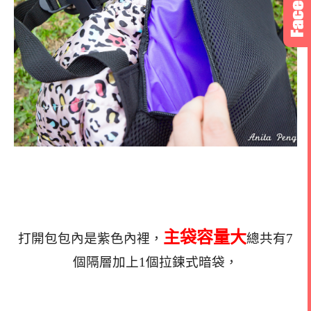
主袋容量大
打開包包內是紫色內裡，
總共有7
個隔層加上1個拉鍊式暗袋，