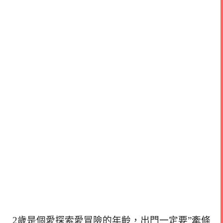
2歲是個愛探索愛冒險的年齡，出門一定要”牽條