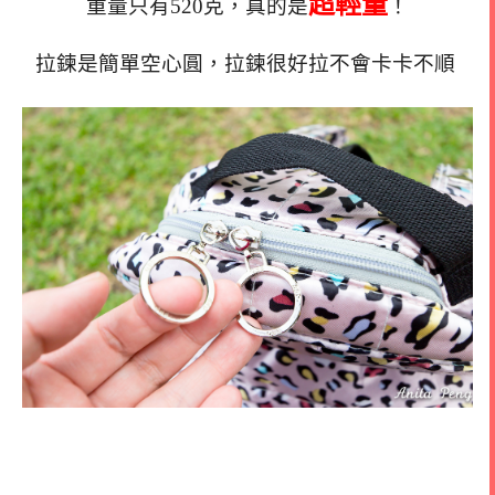
超輕量
重量只有520克，真的是
！
拉鍊是簡單空心圓，拉鍊很好拉不會卡卡不順