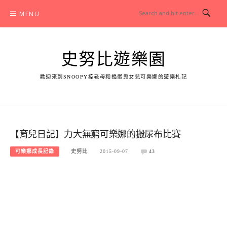
Skip
MENU
to
content
史努比遊樂園
歡迎來到SNOOPY控老母和搗蛋鬼女兒可樂娜的遊樂札記
【育兒日記】力大無窮可樂娜的搬尿布比賽
可樂娜成長記錄
史努比
2015-09-07
43