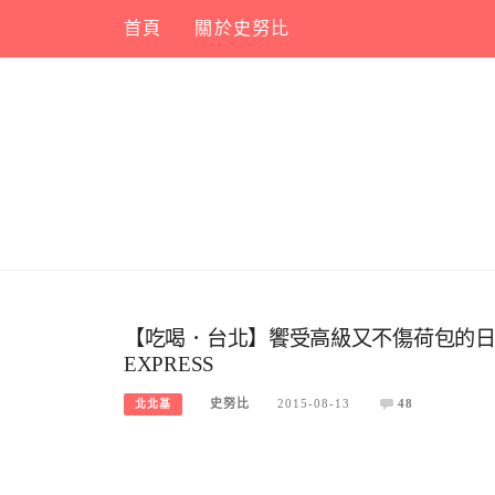
Skip
首頁
關於史努比
to
content
【吃喝．台北】饗受高級又不傷荷包的日
EXPRESS
史努比
2015-08-13
48
北北基