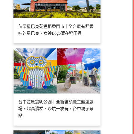
苗栗星巴克苑裡稻香門市｜全台最有稻香
味的星巴克，女神Logo藏在稻田裡
台中豐原翁明公園｜全新貓頭鷹主題遊戲
場，超高滑梯、沙坑一次玩，台中親子景
點