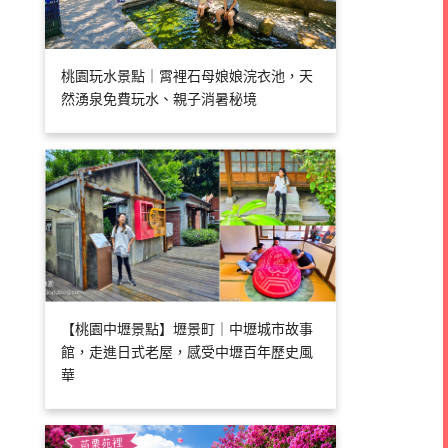
桃園玩水景點｜霄裡石母娘娘浣衣池，天
然湧泉免費玩水、親子消暑秘境
【桃園中壢景點】壢景町｜中壢城市故事
館，走進日式老屋，感受中壢百年歷史風
華