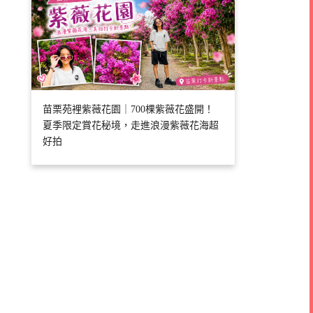
苗栗苑裡紫薇花園｜700棵紫薇花盛開！
夏季限定賞花秘境，走進浪漫紫薇花海超
好拍