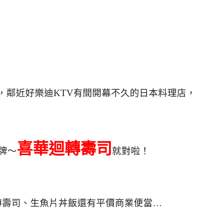
，鄰近好樂迪KTV有間開幕不久的日本料理店，
喜華迴轉壽司
牌～
就對啦！
轉壽司、生魚片丼飯還有平價商業便當…