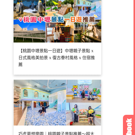
【桃園中壢景點一日遊】中壢親子景點 x
日式風格美拍景 x 復古眷村風格 x 住宿推
薦
巧虎夢想樂園｜桃園親子景點推薦～超大