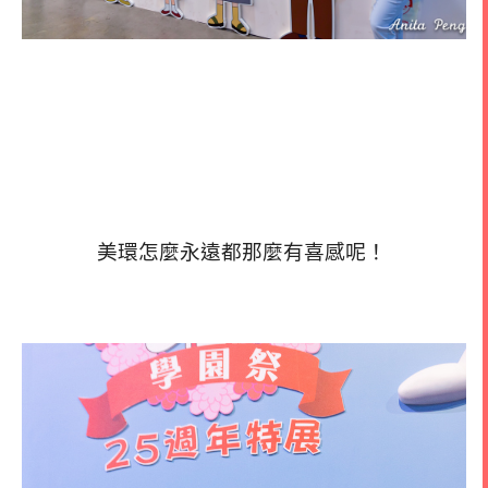
美環怎麼永遠都那麼有喜感呢！