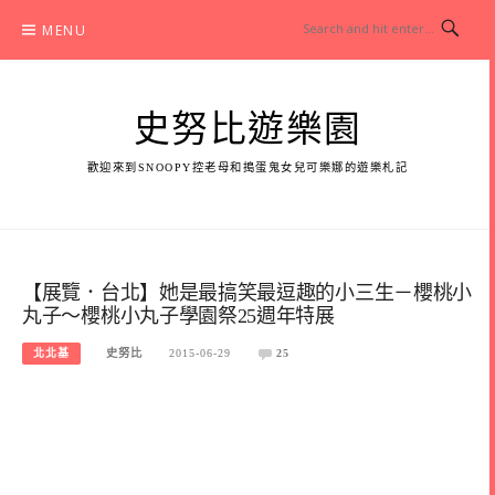
Skip
MENU
to
content
史努比遊樂園
歡迎來到SNOOPY控老母和搗蛋鬼女兒可樂娜的遊樂札記
【展覽．台北】她是最搞笑最逗趣的小三生－櫻桃小
丸子～櫻桃小丸子學園祭25週年特展
北北基
史努比
2015-06-29
25