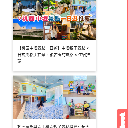
【桃園中壢景點一日遊】中壢親子景點 x
日式風格美拍景 x 復古眷村風格 x 住宿推
薦
巧虎夢想樂園｜桃園親子景點推薦～超大