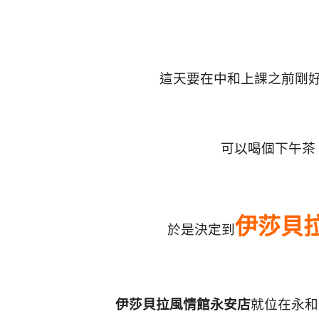
這天要在中和上課之前剛
可以喝個下午茶
伊莎貝
於是決定到
伊莎貝拉風情館永安店
就位在永和