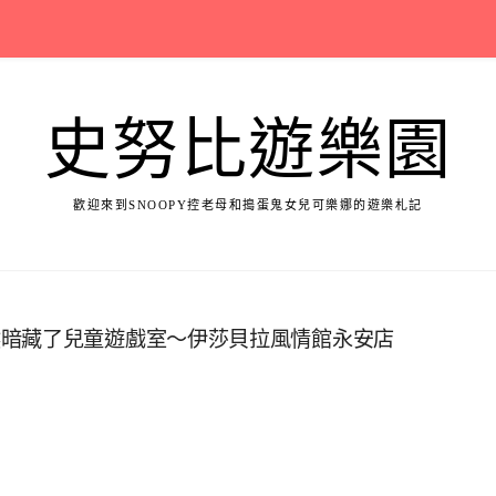
史努比遊樂園
歡迎來到SNOOPY控老母和搗蛋鬼女兒可樂娜的遊樂札記
然暗藏了兒童遊戲室～伊莎貝拉風情館永安店