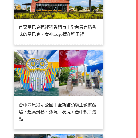
苗栗星巴克苑裡稻香門市｜全台最有稻香
味的星巴克，女神Logo藏在稻田裡
台中豐原翁明公園｜全新貓頭鷹主題遊戲
場，超高滑梯、沙坑一次玩，台中親子景
點