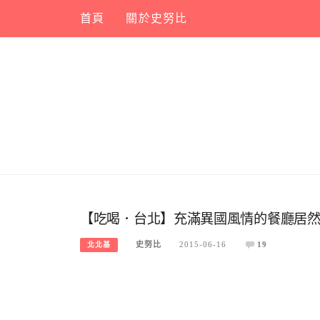
Skip
首頁
關於史努比
to
content
【吃喝．台北】充滿異國風情的餐廳居
史努比
2015-06-16
19
北北基