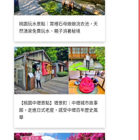
桃園玩水景點｜霄裡石母娘娘浣衣池，天
然湧泉免費玩水、親子消暑秘境
【桃園中壢景點】壢景町｜中壢城市故事
館，走進日式老屋，感受中壢百年歷史風
華