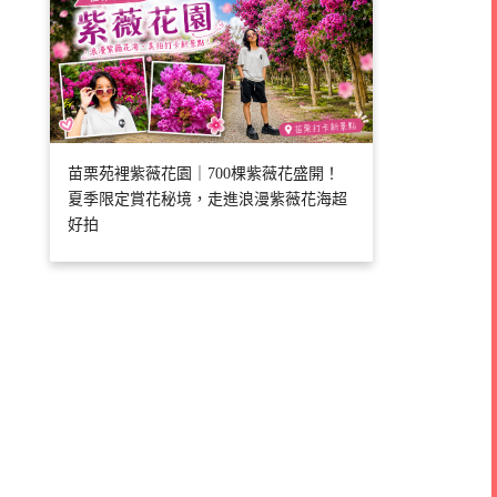
苗栗苑裡紫薇花園｜700棵紫薇花盛開！
夏季限定賞花秘境，走進浪漫紫薇花海超
好拍