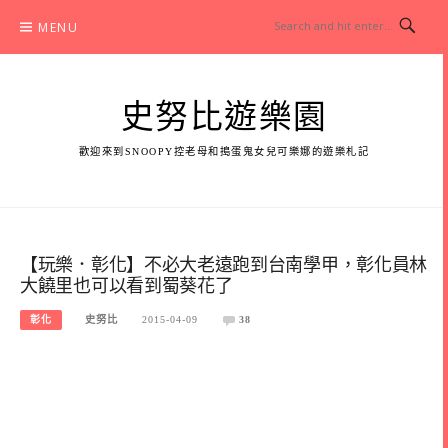
Skip
MENU
to
content
史努比遊樂園
歡迎來到SNOOPY控老母和搗蛋鬼女兒可樂娜的遊樂札記
【玩樂．彰化】不必大老遠跑到台南學甲，彰化員林
大饒里也可以看到蜀葵花了
彰化
史努比
2015-04-09
38