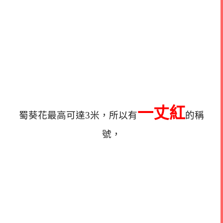
一丈紅
蜀葵花最高可達3米，所以有
的稱
號，