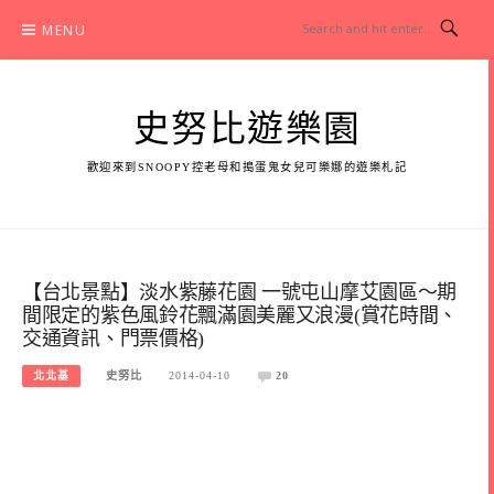
Skip
MENU
to
content
史努比遊樂園
歡迎來到SNOOPY控老母和搗蛋鬼女兒可樂娜的遊樂札記
【台北景點】淡水紫藤花園 一號屯山摩艾園區～期
間限定的紫色風鈴花飄滿園美麗又浪漫(賞花時間、
交通資訊、門票價格)
北北基
史努比
2014-04-10
20