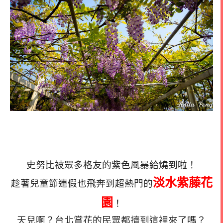
史努比被眾多格友的紫色風暴給燒到啦！
淡水
紫藤花
趁著兒童節連假也飛奔到超熱門的
園
！
天兒啊？台北賞花的民眾都擠到這裡來了嗎？