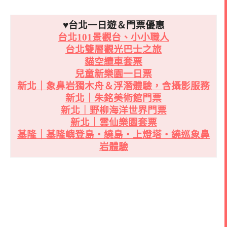
♥台北一日遊＆門票優惠
台北101景觀台、小小職人
台北雙層觀光巴士之旅
貓空纜車套票
兒童新樂園一日票
新北｜象鼻岩獨木舟＆浮潛體驗，含攝影服務
新北｜朱銘美術館門票
新北｜野柳海洋世界門票
新北｜雲仙樂園套票
基隆｜基隆嶼登島・繞島・上燈塔・繞巡象鼻
岩體驗