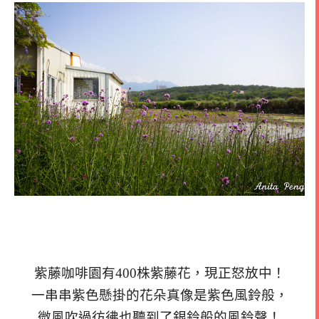
紫藤咖啡園有400株紫藤花，現正怒放中！
一串串紫色懸掛的花朵真像是紫色風鈴般，
微風吹過彷彿也聽到了銀鈴般的風鈴聲！