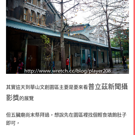
普立茲新聞攝
其實這天到華山文創園區主要是要來看
影獎
的展覽
但五臟廟尚末祭拜過，想說先在園區裡找個輕食填飽肚子
即可，