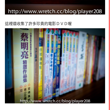
這裡還收集了許多珍貴的電影ＤＶＤ喔