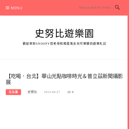
Skip
MENU
to
content
史努比遊樂園
歡迎來到SNOOPY控老母和搗蛋鬼女兒可樂娜的遊樂札記
【吃喝．台北】華山光點咖啡時光＆普立茲新聞攝影
展
北北基
史努比
2013-04-27
0