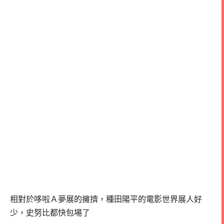
相對於哆啦Ａ夢展的擁擠，種田陽平的電影世界展人好
少，史努比都快包場了