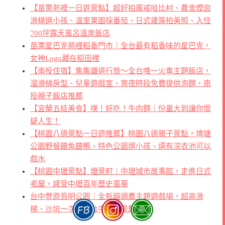
【苗栗苑裡一日遊景點】超好拍魔戒哈比村、農舍煙囪
滑梯遛小孩、溫室果園採番茄、日式建築拍美照、入住
700坪露天風呂溫泉飯店
苗栗星巴克苑裡稻香門市｜全台最有稻香味的星巴克，
女神Logo藏在稻田裡
【南投住宿】集集鐵道行旅～全台唯一火車主題飯店，
溜滑梯房型、兒童遊戲室、宵夜時段免費提供泡麵，南
投親子飯店推薦
【宜蘭五結美食】噗！好吃！牛肉麵｜份量大到讓你懷
疑人生！
【桃園八德景點一日遊推薦】桃園八德親子景點，埤塘
公園野餐餵魚餵鴨、特色公園遛小孩、還有浣衣池可以
戲水
【桃園中壢景點】壢景町｜中壢城市故事館，走進日式
老屋，感受中壢百年歷史風華
台中豐原翁明公園｜全新貓頭鷹主題遊戲場，超高滑
梯、沙坑一次玩，台中親子景點