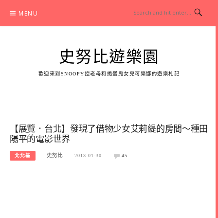
Skip
MENU
to
content
史努比遊樂園
歡迎來到SNOOPY控老母和搗蛋鬼女兒可樂娜的遊樂札記
【展覽．台北】發現了借物少女艾莉緹的房間～種田
陽平的電影世界
北北基
史努比
2013-01-30
45