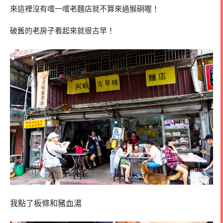
來這裡沒有嚐一嚐老麵店就不算來過猴硐喔！
破舊的老房子看起來就很古早！
我點了板條和豬血湯