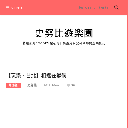
Skip
MENU
to
content
史努比遊樂園
歡迎來到SNOOPY控老母和搗蛋鬼女兒可樂娜的遊樂札記
【玩樂．台北】相遇在猴硐
北北基
史努比
2012-10-04
36