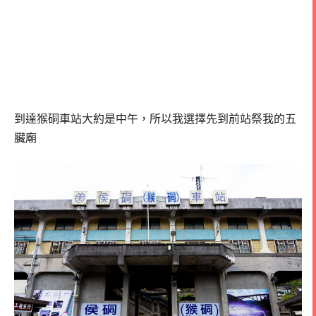
到達猴硐車站大約是中午，所以我選擇先到前站祭我的五
臟廟