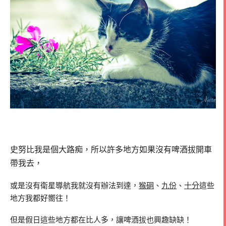
史努比我是個大路痴，所以許多地方如果沒有啤酒拔開車
帶我去，
或是沒有衛星導航我就沒有辦法到達，
猴硐
、
九份
、
十分
這些
地方我都好嚮往！
但是假日這些地方都在比人多，讓啤酒拔也興趣缺缺！