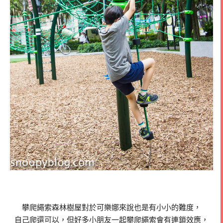
攀爬繩索森林樹屋對於可樂娜來說也是有小小的難度，
自己爬還可以，但好多小朋友一起攀爬繩索會有連鎖效應，