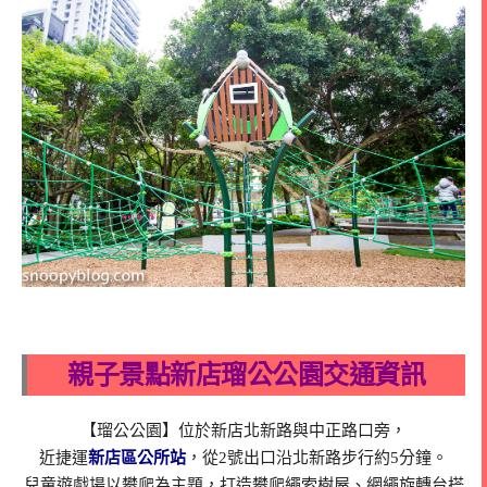
親子景點新店瑠公公園交通資訊
【瑠公公園】位於新店北新路與中正路口旁，
近捷運
新店區公所站
，從2號出口沿北新路步行約5分鐘。
兒童遊戲場以攀爬為主題，打造攀爬繩索樹屋、網繩旋轉台搭