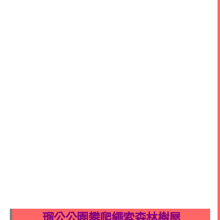
瑠公公園攀爬繩索森林樹屋