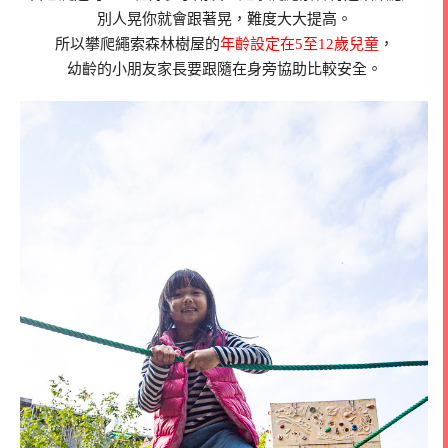
別人晃你就會跟著晃，難度大大提高。
所以攀爬繩索森林樹屋的
年齡設定在5至12歲兒童
，
幼齡的小朋友家長要跟隨在身旁協助比較安全。