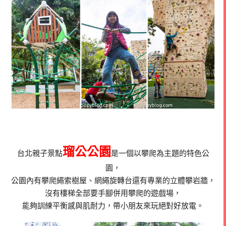
瑠公公園
台北親子景點
是一個以攀爬為主題的特色公
園，
公園內有攀爬繩索樹屋、網繩旋轉台還有專業的立體攀岩牆，
沒有樓梯全部要手腳併用攀爬的遊戲場，
能夠訓練平衡感與肌耐力，帶小朋友來玩絕對好放電。