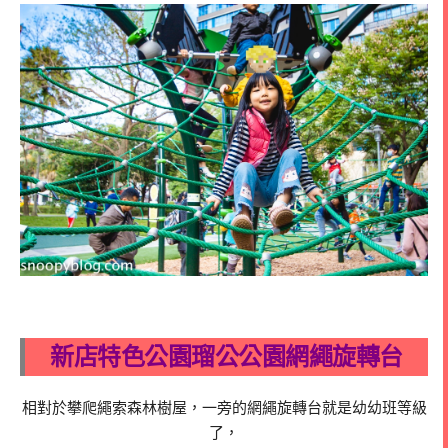
新店特色公園瑠公公園網繩旋轉台
相對於攀爬繩索森林樹屋，一旁的網繩旋轉台就是幼幼班等級
了，