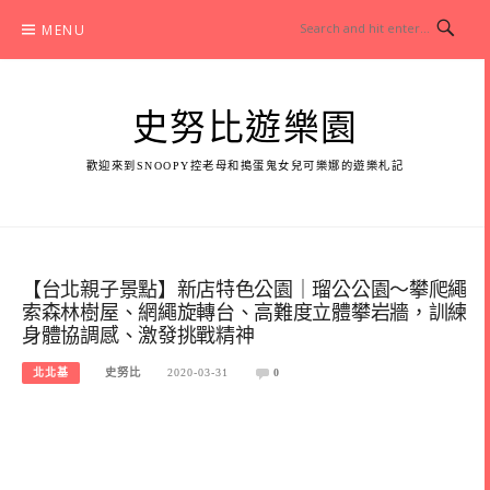
Skip
MENU
to
content
史努比遊樂園
歡迎來到SNOOPY控老母和搗蛋鬼女兒可樂娜的遊樂札記
【台北親子景點】新店特色公園｜瑠公公園～攀爬繩
索森林樹屋、網繩旋轉台、高難度立體攀岩牆，訓練
身體協調感、激發挑戰精神
北北基
史努比
2020-03-31
0