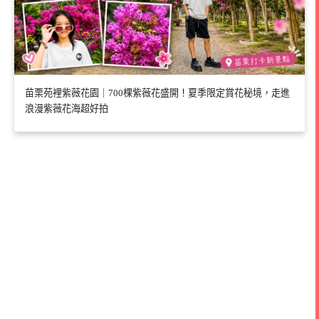
苗栗苑裡紫薇花園｜700棵紫薇花盛開！夏季限定賞花秘境，走進
浪漫紫薇花海超好拍