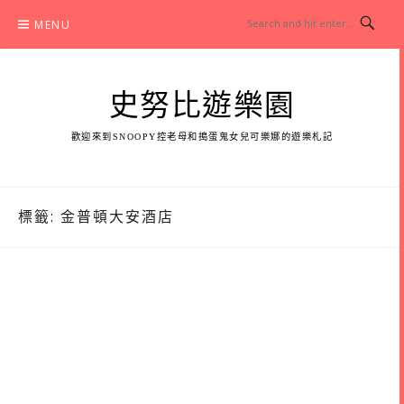
Skip
MENU
to
content
史努比遊樂園
歡迎來到SNOOPY控老母和搗蛋鬼女兒可樂娜的遊樂札記
標籤:
金普頓大安酒店