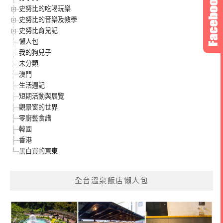
史努比的吃喝玩樂
史努比的音樂及教學
史努比育兒記
懶人包
我的狗兒子
未分類
澳門
生活週記
短期活動與展覽
觀景窗的世界
零廚藝食譜
韓國
香港
黑白買的東東
全台溫泉飯店懶人包