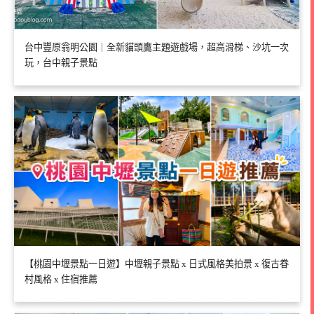
台中豐原翁明公園｜全新貓頭鷹主題遊戲場，超高滑梯、沙坑一次
玩，台中親子景點
【桃園中壢景點一日遊】中壢親子景點 x 日式風格美拍景 x 復古眷
村風格 x 住宿推薦