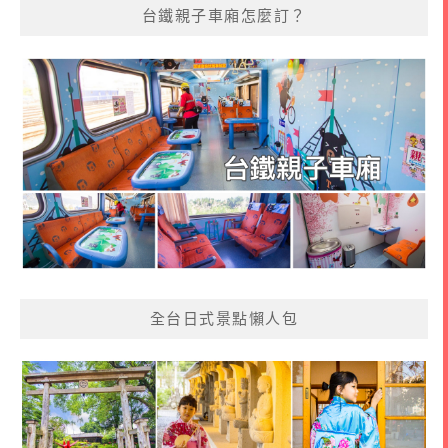
台鐵親子車廂怎麼訂？
全台日式景點懶人包