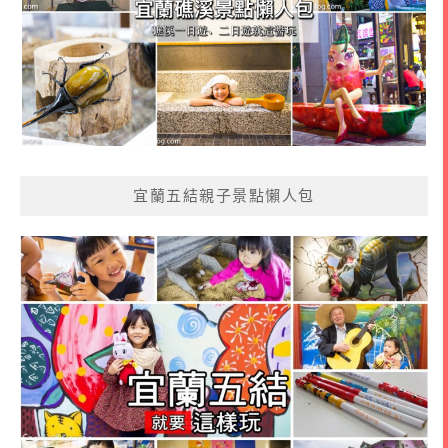
宜蘭五結親子景點懶人包