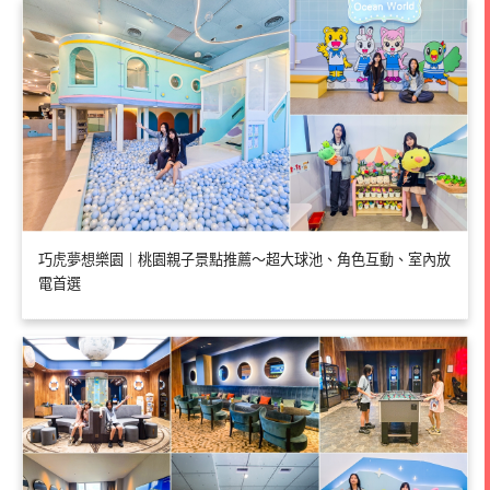
巧虎夢想樂園｜桃園親子景點推薦～超大球池、角色互動、室內放
電首選