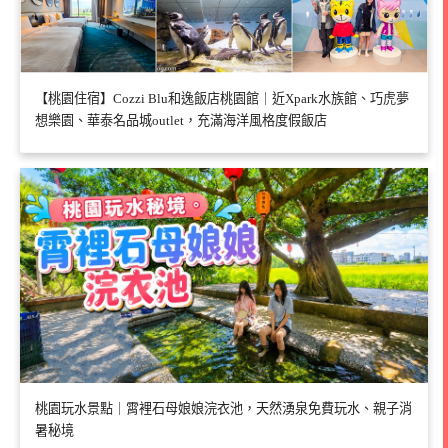
【桃園住宿】Cozzi Blu和逸飯店桃園館｜近Xpark水族館、巧虎夢
想樂園、華泰名品城outlet，充滿海洋風格度假飯店
桃園玩水景點｜霄裡石母娘娘浣衣池，天然湧泉免費玩水、親子消
暑秘境