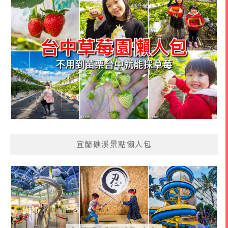
宜蘭礁溪景點懶人包