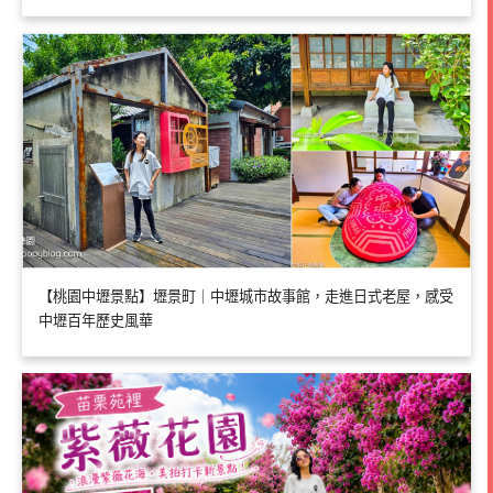
【桃園中壢景點】壢景町｜中壢城市故事館，走進日式老屋，感受
中壢百年歷史風華