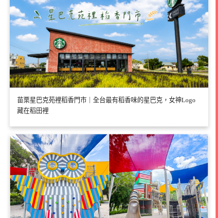
苗栗星巴克苑裡稻香門市｜全台最有稻香味的星巴克，女神Logo
藏在稻田裡