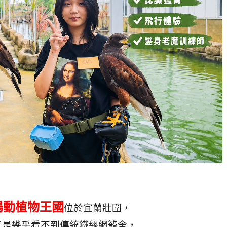
陽動植物王國
位於宜蘭壯圍，
就是幾乎看不到傳統鐵絲網籠舍，