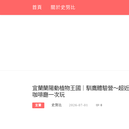
Skip
首頁
關於史努比
to
content
宜蘭蘭陽動植物王國｜馴鷹體驗營～超
咖啡廳一次玩
史努比
2026-07-01
0
宜蘭