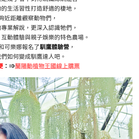
物的生活習性打造舒適的棲地，
夠近距離觀察動物們，
的專業解說，更深入認識牠們，
、互動體驗與親子娛樂的特色農場。
和可樂娜報名了
馴鷹體驗營
，
我們如何變成馴鷹達人吧。
便
：⇒
蘭陽動植物王國線上購票