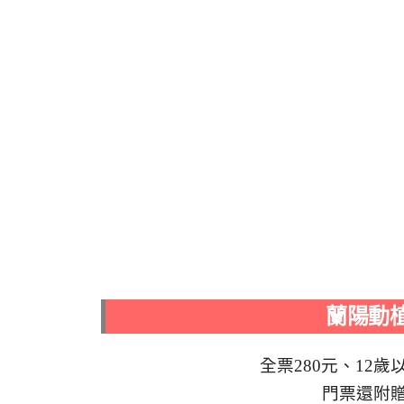
蘭陽動
全票280元、12歲
門票還附