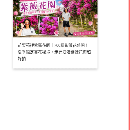
苗栗苑裡紫薇花園｜700棵紫薇花盛開！
夏季限定賞花秘境，走進浪漫紫薇花海超
好拍