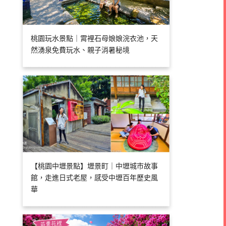
桃園玩水景點｜霄裡石母娘娘浣衣池，天
然湧泉免費玩水、親子消暑秘境
【桃園中壢景點】壢景町｜中壢城市故事
館，走進日式老屋，感受中壢百年歷史風
華