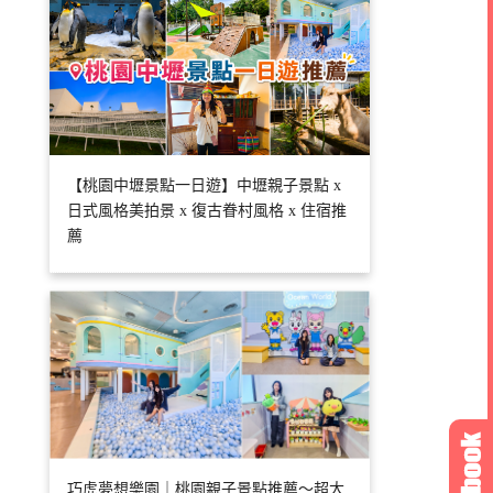
【桃園中壢景點一日遊】中壢親子景點 x
日式風格美拍景 x 復古眷村風格 x 住宿推
薦
巧虎夢想樂園｜桃園親子景點推薦～超大