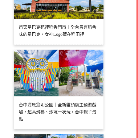
苗栗星巴克苑裡稻香門市｜全台最有稻香
味的星巴克，女神Logo藏在稻田裡
台中豐原翁明公園｜全新貓頭鷹主題遊戲
場，超高滑梯、沙坑一次玩，台中親子景
點