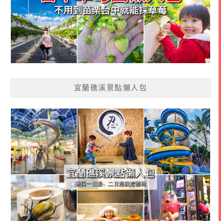
宜蘭礁溪景點懶人包