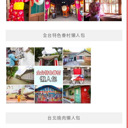
全台特色眷村懶人包
台北燒肉懶人包