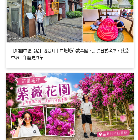
【桃園中壢景點】壢景町｜中壢城市故事館，走進日式老屋，感受
中壢百年歷史風華