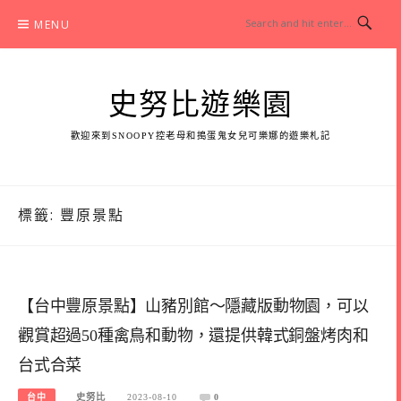
Skip
MENU
to
content
史努比遊樂園
歡迎來到SNOOPY控老母和搗蛋鬼女兒可樂娜的遊樂札記
標籤:
豐原景點
【台中豐原景點】山豬別館～隱藏版動物園，可以
觀賞超過50種禽鳥和動物，還提供韓式銅盤烤肉和
台式合菜
台中
史努比
2023-08-10
0