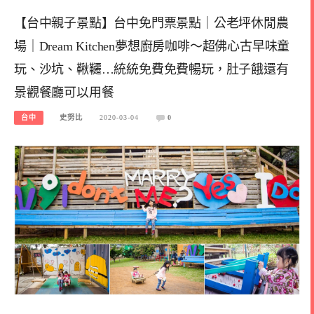
【台中親子景點】台中免門票景點｜公老坪休閒農
場｜Dream Kitchen夢想廚房咖啡～超佛心古早味童
玩、沙坑、鞦韆…統統免費免費暢玩，肚子餓還有
景觀餐廳可以用餐
台中
史努比
2020-03-04
0