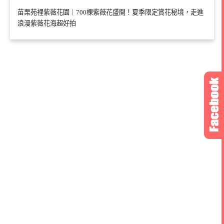
苗栗苑裡紫薇花園｜700棵紫薇花盛開！夏季限定賞花秘境，走進
浪漫紫薇花海超好拍