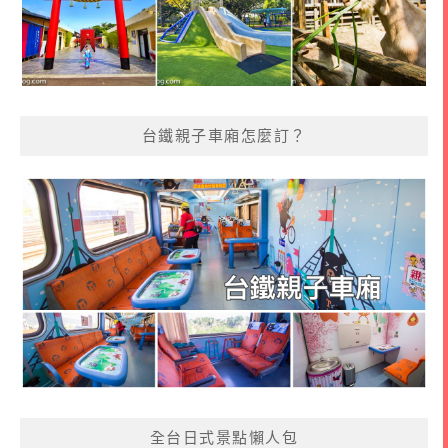
台鐵親子車廂怎麼訂？
全台日式景點懶人包