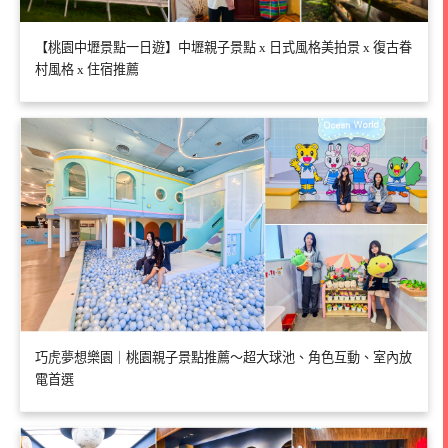
【桃園中壢景點一日遊】中壢親子景點 x 日式風格美拍景 x 復古眷
村風格 x 住宿推薦
巧虎夢想樂園｜桃園親子景點推薦～超大球池、角色互動、室內放
電首選