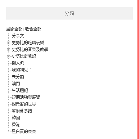
分類
展開全部
|
收合全部
分享文
史努比的吃喝玩樂
史努比的音樂及教學
史努比育兒記
懶人包
我的狗兒子
未分類
澳門
生活週記
短期活動與展覽
觀景窗的世界
零廚藝食譜
韓國
香港
黑白買的東東