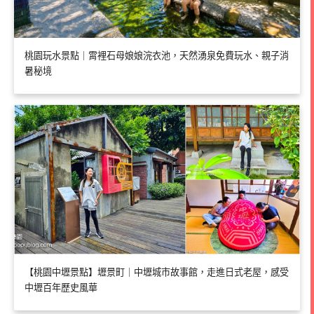
桃園玩水景點｜霄裡石母娘娘浣衣池，天然湧泉免費玩水、親子消
暑秘境
【桃園中壢景點】壢景町｜中壢城市故事館，走進日式老屋，感受
中壢百年歷史風華