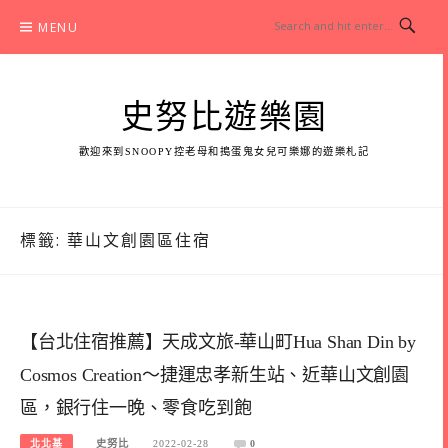
Skip
MENU
to
content
史努比遊樂園
歡迎來到SNOOPY控老母和搗蛋鬼女兒可樂娜的遊樂札記
標籤:
華山文創園區住宿
【台北住宿推薦】天成文旅-華山町Hua Shan Din by
Cosmos Creation～捷運忠孝新生站、近華山文創園
區，銀行住一晚、零食吃到飽
北北基
史努比
2022-02-28
0