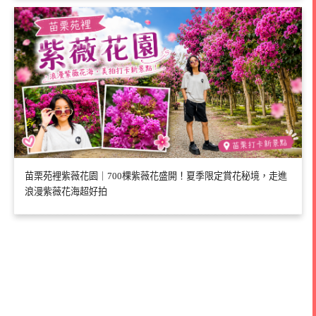
苗栗苑裡紫薇花園｜700棵紫薇花盛開！夏季限定賞花秘境，走進
浪漫紫薇花海超好拍