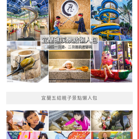
宜蘭五結親子景點懶人包