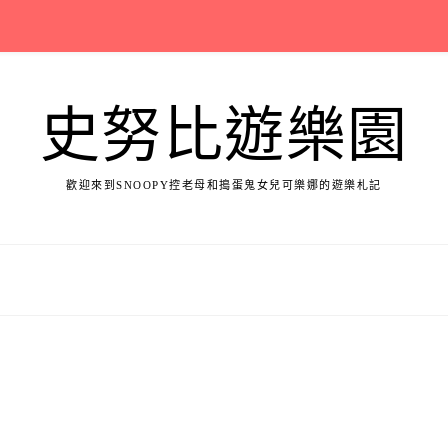
史努比遊樂園
歡迎來到SNOOPY控老母和搗蛋鬼女兒可樂娜的遊樂札記