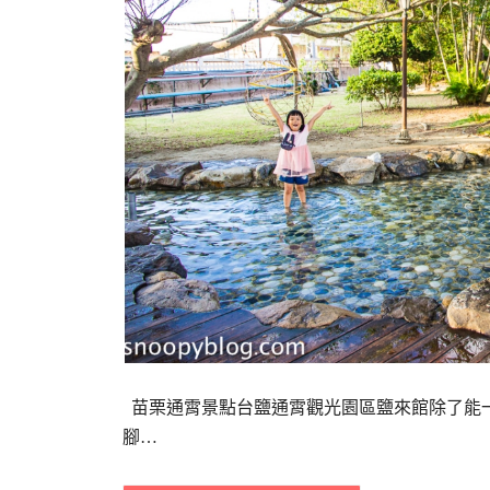
苗栗通霄景點台鹽通霄觀光園區鹽來館除了能一
腳…