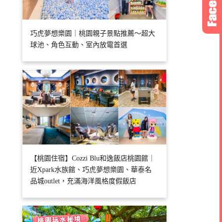
巧虎夢想樂園｜桃園親子景點推薦～超大
球池、角色互動、室內放電首選
【桃園住宿】Cozzi Blu和逸飯店桃園館｜
近Xpark水族館、巧虎夢想樂園、華泰名
品城outlet，充滿海洋風格度假飯店