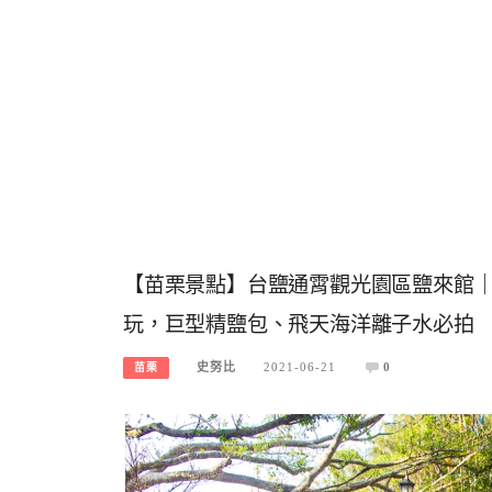
【苗栗景點】台鹽通霄觀光園區鹽來館
玩，巨型精鹽包、飛天海洋離子水必拍
史努比
2021-06-21
0
苗栗