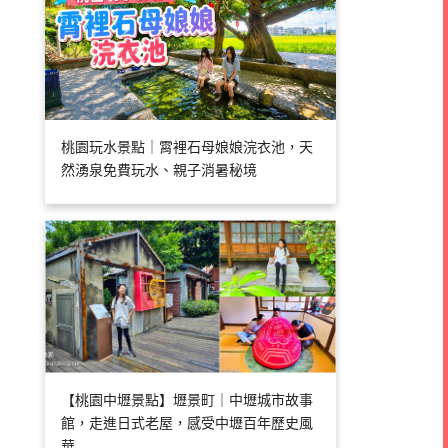
桃園玩水景點｜霄裡石母娘娘浣衣池，天
然湧泉免費玩水、親子消暑秘境
【桃園中壢景點】壢景町｜中壢城市故事
館，走進日式老屋，感受中壢百年歷史風
華