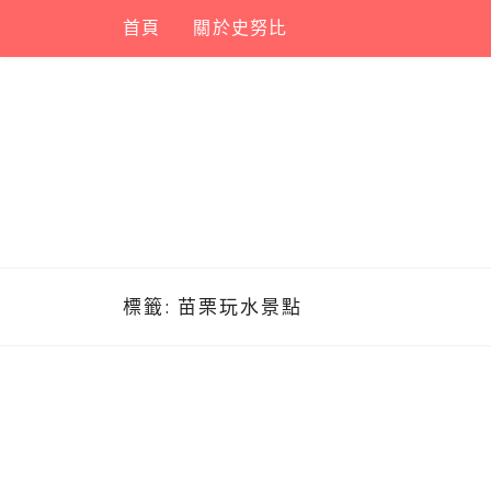
Skip
首頁
關於史努比
to
content
標籤:
苗栗玩水景點