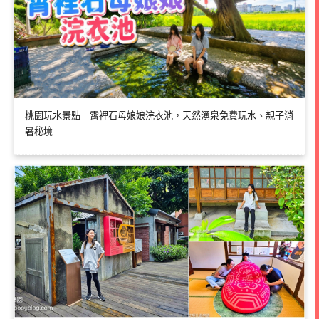
桃園玩水景點｜霄裡石母娘娘浣衣池，天然湧泉免費玩水、親子消
暑秘境