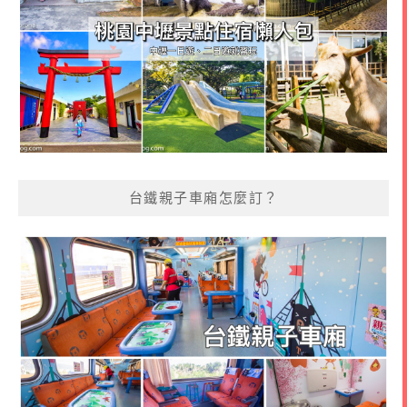
台鐵親子車廂怎麼訂？