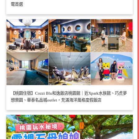
電首選
【桃園住宿】Cozzi Blu和逸飯店桃園館｜近Xpark水族館、巧虎夢
想樂園、華泰名品城outlet，充滿海洋風格度假飯店