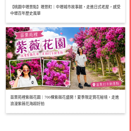
【桃園中壢景點】壢景町｜中壢城市故事館，走進日式老屋，感受
中壢百年歷史風華
苗栗苑裡紫薇花園｜700棵紫薇花盛開！夏季限定賞花秘境，走進
浪漫紫薇花海超好拍