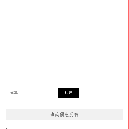
搜
尋
關
鍵
查詢優惠房價
字: