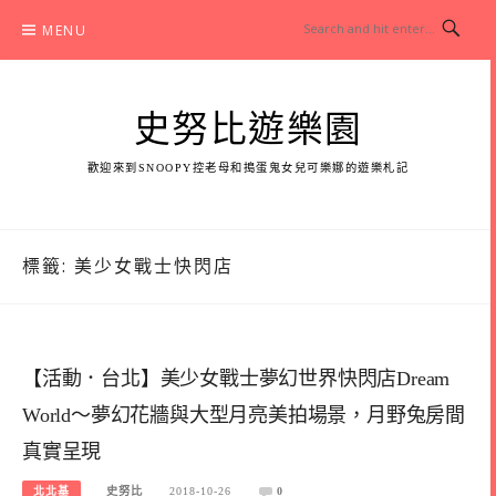
Skip
MENU
to
content
史努比遊樂園
歡迎來到SNOOPY控老母和搗蛋鬼女兒可樂娜的遊樂札記
標籤:
美少女戰士快閃店
【活動．台北】美少女戰士夢幻世界快閃店Dream
World～夢幻花牆與大型月亮美拍場景，月野兔房間
真實呈現
北北基
史努比
2018-10-26
0