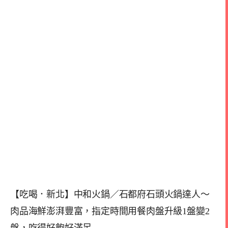
【吃喝．新北】中和火鍋／石都府石頭火鍋達人～
肉品海鮮澎湃豐富，指定時間用餐肉盤升級1盤變2
盤，吃得好飽好滿足