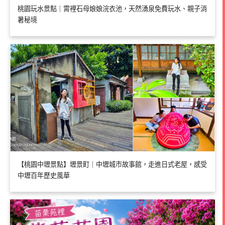
桃園玩水景點｜霄裡石母娘娘浣衣池，天然湧泉免費玩水、親子消
暑秘境
【桃園中壢景點】壢景町｜中壢城市故事館，走進日式老屋，感受
中壢百年歷史風華