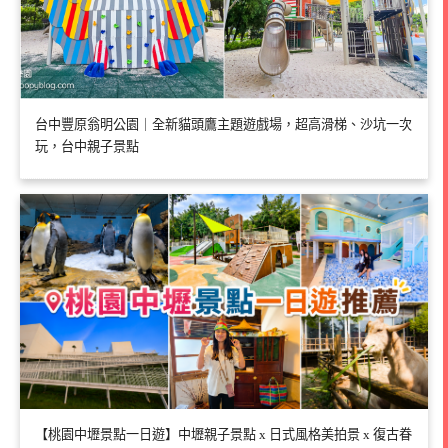
台中豐原翁明公園｜全新貓頭鷹主題遊戲場，超高滑梯、沙坑一次
玩，台中親子景點
【桃園中壢景點一日遊】中壢親子景點 x 日式風格美拍景 x 復古眷