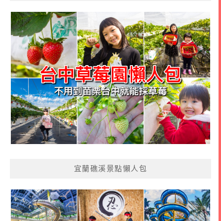
宜蘭礁溪景點懶人包