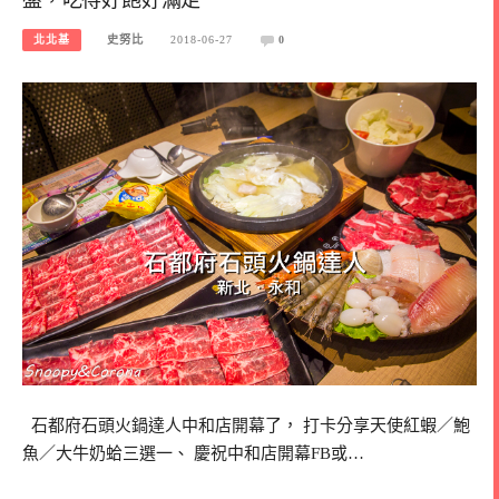
北北基
史努比
2018-06-27
0
石都府石頭火鍋達人中和店開幕了， 打卡分享天使紅蝦／鮑
魚／大牛奶蛤三選一、 慶祝中和店開幕FB或…