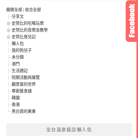
展開全部
|
收合全部
分享文
史努比的吃喝玩樂
史努比的音樂及教學
史努比育兒記
懶人包
我的狗兒子
未分類
澳門
生活週記
短期活動與展覽
觀景窗的世界
零廚藝食譜
韓國
香港
黑白買的東東
全台溫泉飯店懶人包