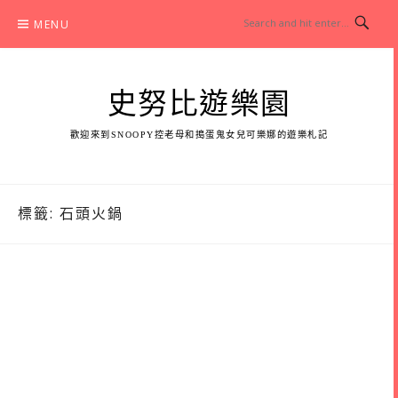
Skip
MENU
to
content
史努比遊樂園
歡迎來到SNOOPY控老母和搗蛋鬼女兒可樂娜的遊樂札記
標籤:
石頭火鍋