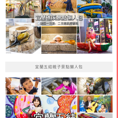
宜蘭五結親子景點懶人包