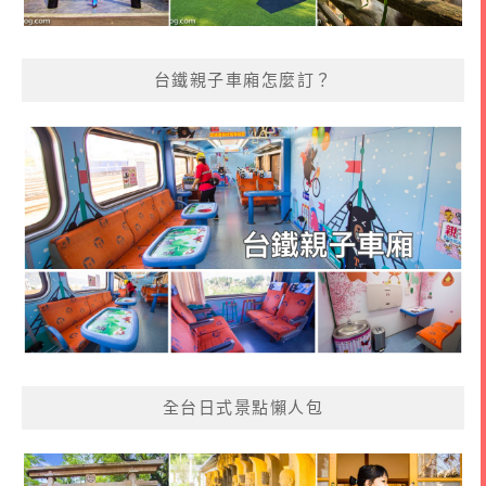
台鐵親子車廂怎麼訂？
全台日式景點懶人包