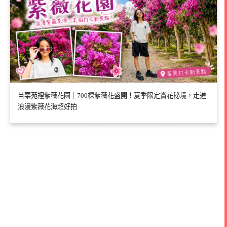
苗栗苑裡紫薇花園｜700棵紫薇花盛開！夏季限定賞花秘境，走進
浪漫紫薇花海超好拍