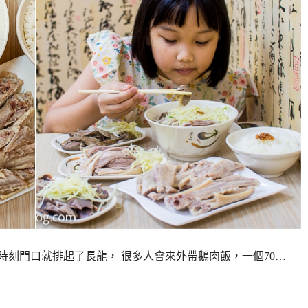
時刻門口就排起了長龍， 很多人會來外帶鵝肉飯，一個70…