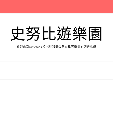
史努比遊樂園
歡迎來到SNOOPY控老母和搗蛋鬼女兒可樂娜的遊樂札記