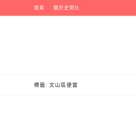
Skip
首頁
關於史努比
to
content
標籤:
文山區便當