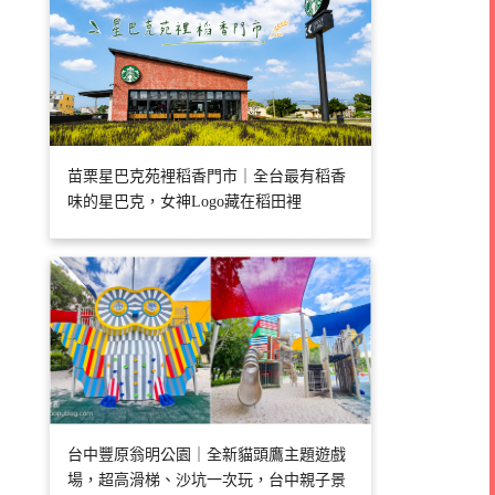
苗栗星巴克苑裡稻香門市｜全台最有稻香
味的星巴克，女神Logo藏在稻田裡
台中豐原翁明公園｜全新貓頭鷹主題遊戲
場，超高滑梯、沙坑一次玩，台中親子景