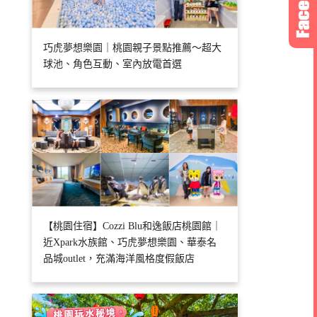
巧虎夢想樂園｜桃園親子景點推薦～超大
球池、角色互動、室內放電首選
【桃園住宿】Cozzi Blu和逸飯店桃園館｜
近Xpark水族館、巧虎夢想樂園、華泰名
品城outlet，充滿海洋風格度假飯店