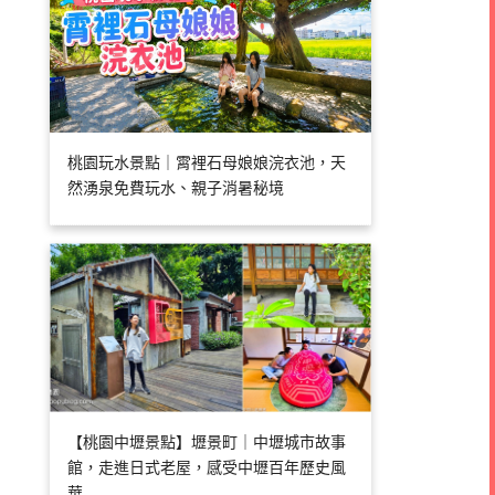
桃園玩水景點｜霄裡石母娘娘浣衣池，天
然湧泉免費玩水、親子消暑秘境
【桃園中壢景點】壢景町｜中壢城市故事
館，走進日式老屋，感受中壢百年歷史風
華