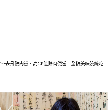
～去骨鵝肉飯、高CP值鵝肉便當，全鵝美味統統吃