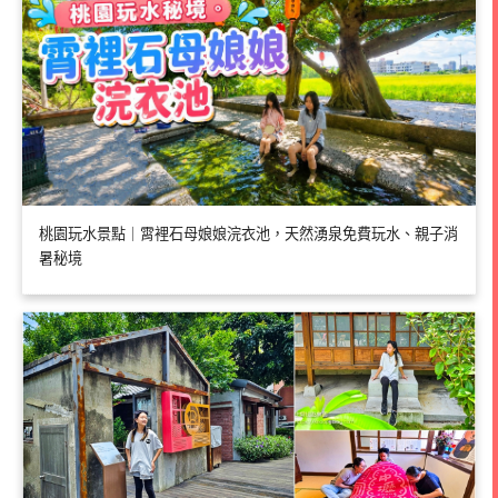
桃園玩水景點｜霄裡石母娘娘浣衣池，天然湧泉免費玩水、親子消
暑秘境