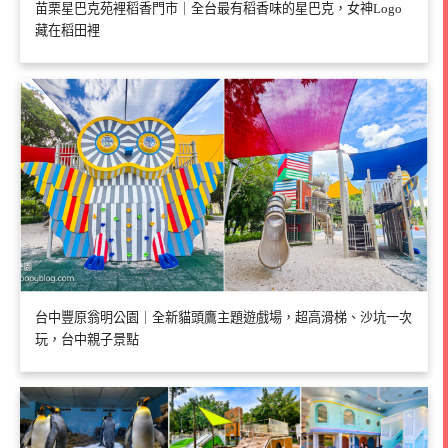
苗栗星巴克苑裡稻香門市｜全台最有稻香味的星巴克，女神Logo
藏在稻田裡
台中豐原翁明公園｜全新貓頭鷹主題遊戲場，超高滑梯、沙坑一次
玩，台中親子景點