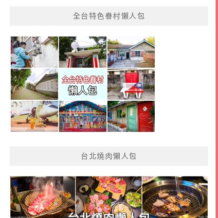
全台特色眷村懶人包
台北燒肉懶人包