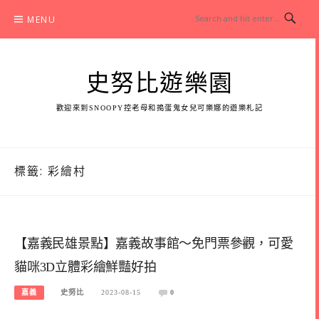
Skip
MENU
to
content
史努比遊樂園
歡迎來到SNOOPY控老母和搗蛋鬼女兒可樂娜的遊樂札記
標籤:
彩繪村
【嘉義民雄景點】嘉義故事館～免門票參觀，可愛
貓咪3D立體彩繪鮮豔好拍
嘉義
史努比
2023-08-15
0