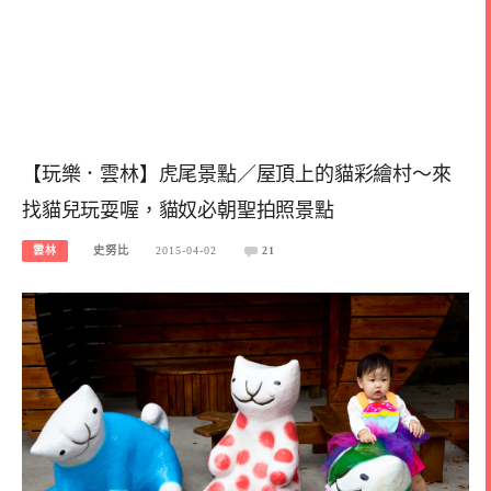
【玩樂．雲林】虎尾景點／屋頂上的貓彩繪村～來
找貓兒玩耍喔，貓奴必朝聖拍照景點
雲林
史努比
2015-04-02
21