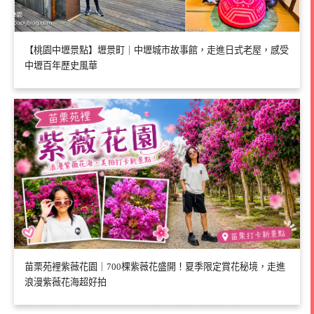
【桃園中壢景點】壢景町｜中壢城市故事館，走進日式老屋，感受
中壢百年歷史風華
苗栗苑裡紫薇花園｜700棵紫薇花盛開！夏季限定賞花秘境，走進
浪漫紫薇花海超好拍