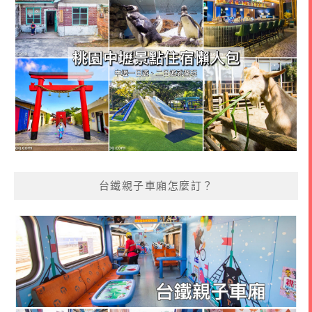
台鐵親子車廂怎麼訂？