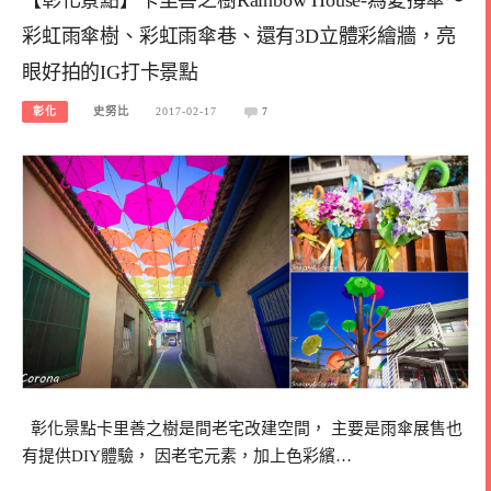
彩虹雨傘樹、彩虹雨傘巷、還有3D立體彩繪牆，亮
眼好拍的IG打卡景點
彰化
史努比
2017-02-17
7
彰化景點卡里善之樹是間老宅改建空間， 主要是雨傘展售也
有提供DIY體驗， 因老宅元素，加上色彩繽…