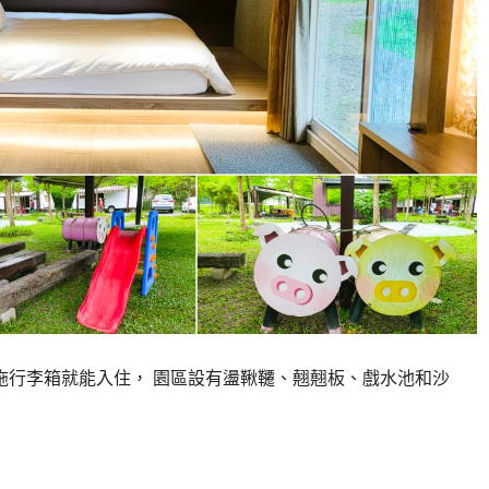
行李箱就能入住， 園區設有盪鞦韆、翹翹板、戲水池和沙