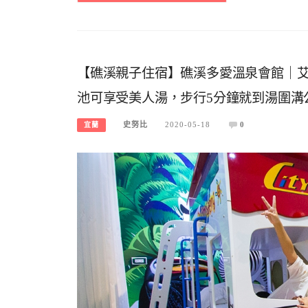
【礁溪親子住宿】礁溪多愛溫泉會館｜
池可享受美人湯，步行5分鐘就到湯圍溝
史努比
2020-05-18
0
宜蘭