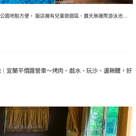
公園地點方便， 飯店擁有兒童遊戲區、露天無邊際游泳池…
地｜宜蘭平價露營車～烤肉、戲水、玩沙、盪鞦韆，好