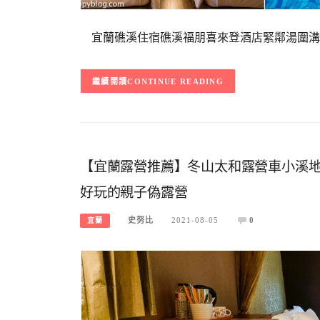
宜蘭礁溪住宿礁溪福朋喜來登酒店緊鄰湯圍溝
CONTINUE READING
【宜蘭露營推薦】冬山太和露營車小溪
好玩的親子偽露營
史努比
2021-08-05
0
宜蘭