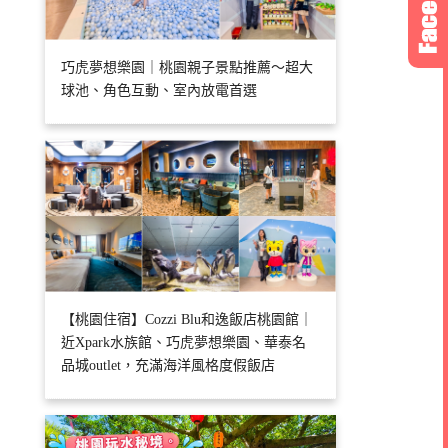
巧虎夢想樂園｜桃園親子景點推薦～超大
球池、角色互動、室內放電首選
【桃園住宿】Cozzi Blu和逸飯店桃園館｜
近Xpark水族館、巧虎夢想樂園、華泰名
品城outlet，充滿海洋風格度假飯店