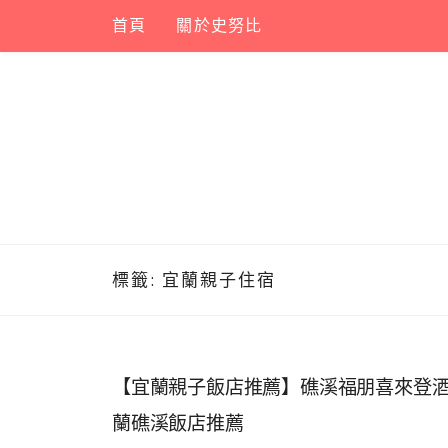
Skip
首頁
關於史努比
to
content
標籤:
宜蘭親子住宿
【宜蘭親子飯店推薦】礁溪福朋喜來登
蘭礁溪飯店推薦