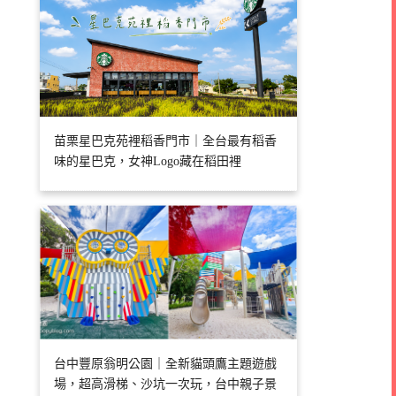
苗栗星巴克苑裡稻香門市｜全台最有稻香
味的星巴克，女神Logo藏在稻田裡
台中豐原翁明公園｜全新貓頭鷹主題遊戲
場，超高滑梯、沙坑一次玩，台中親子景