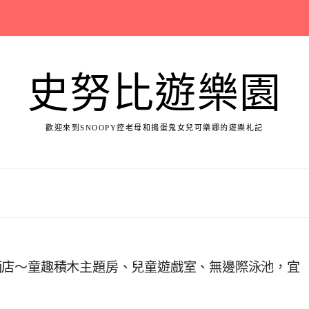
史努比遊樂園
歡迎來到SNOOPY控老母和搗蛋鬼女兒可樂娜的遊樂札記
酒店～童趣積木主題房、兒童遊戲室、無邊際泳池，宜