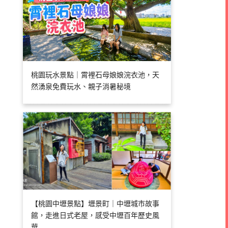
桃園玩水景點｜霄裡石母娘娘浣衣池，天
然湧泉免費玩水、親子消暑秘境
【桃園中壢景點】壢景町｜中壢城市故事
館，走進日式老屋，感受中壢百年歷史風
華