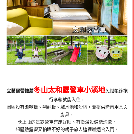
冬山太和露營車小溪地
宜蘭露營推薦
免搭帳篷拖
行李箱就能入住，
園區設有盪鞦韆、翹翹板、戲水池和沙坑，並提供烤肉用具與
廚具，
晚上睡的是露營車有床好睡、有衛浴設備能洗漱，
想體驗露營又怕睡不好的親子旅人這裡最適合入門，