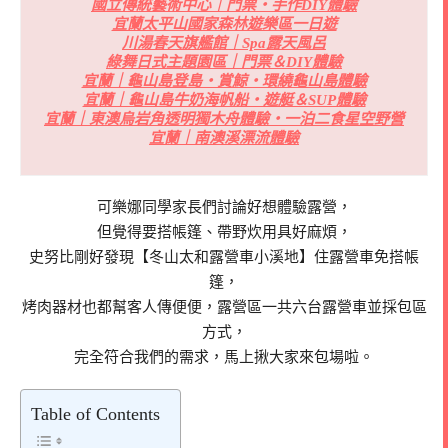
國立傳統藝術中心｜門票・手作DIY體驗
宜蘭太平山國家森林遊樂區一日遊
川湯春天旗艦館｜Spa露天風呂
綠舞日式主題園區｜門票＆DIY體驗
宜蘭｜龜山島登島・賞鯨・環繞龜山島體驗
宜蘭｜龜山島牛奶海帆船・遊艇＆SUP體驗
宜蘭｜東澳烏岩角透明獨木舟體驗・一泊二食星空野營
宜蘭｜南澳溪漂流體驗
可樂娜同學家長們討論好想體驗露營，
但覺得要搭帳篷、帶野炊用具好麻煩，
史努比剛好發現【冬山太和露營車小溪地】住露營車免搭帳
篷，
烤肉器材也都幫客人傳便便，露營區一共六台露營車並採包區
方式，
完全符合我們的需求，馬上揪大家來包場啦。
Table of Contents