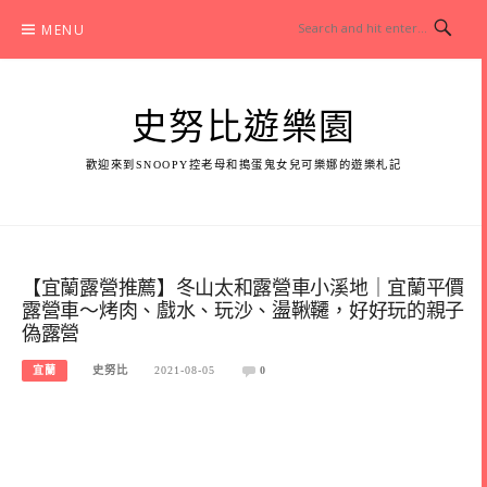
Skip
MENU
to
content
史努比遊樂園
歡迎來到SNOOPY控老母和搗蛋鬼女兒可樂娜的遊樂札記
【宜蘭露營推薦】冬山太和露營車小溪地｜宜蘭平價
露營車～烤肉、戲水、玩沙、盪鞦韆，好好玩的親子
偽露營
宜蘭
史努比
2021-08-05
0