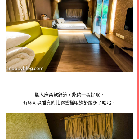
雙人床柔軟舒適，能夠一夜好眠，
有床可以睡真的比露營搭帳篷舒服多了哈哈。