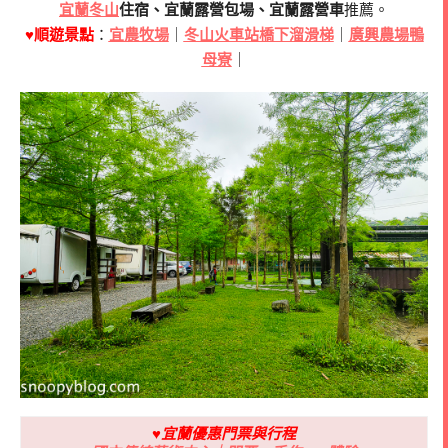
宜蘭冬山
住宿、宜蘭露營包場、宜蘭露營車
推薦。
♥順遊景點
：
宜農牧場
｜
冬山火車站橋下溜滑梯
｜
廣興農場鴨
母寮
｜
♥宜蘭優惠門票與行程