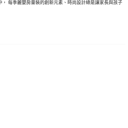
市中， 每季麗嬰房童裝的創新元素、時尚設計總是讓家長與孩子