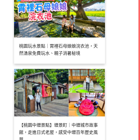
桃園玩水景點｜霄裡石母娘娘浣衣池，天
然湧泉免費玩水、親子消暑秘境
【桃園中壢景點】壢景町｜中壢城市故事
館，走進日式老屋，感受中壢百年歷史風
華