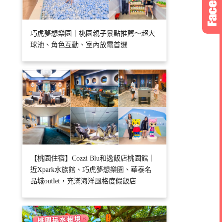
巧虎夢想樂園｜桃園親子景點推薦～超大
球池、角色互動、室內放電首選
【桃園住宿】Cozzi Blu和逸飯店桃園館｜
近Xpark水族館、巧虎夢想樂園、華泰名
品城outlet，充滿海洋風格度假飯店