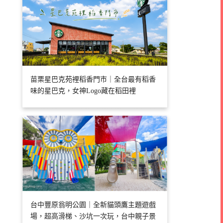
苗栗星巴克苑裡稻香門市｜全台最有稻香
味的星巴克，女神Logo藏在稻田裡
台中豐原翁明公園｜全新貓頭鷹主題遊戲
場，超高滑梯、沙坑一次玩，台中親子景