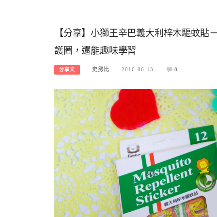
【分享】小獅王辛巴義大利梓木驅蚊貼－
護圈，還能趣味學習
史努比
2016-06-13
8
分享文