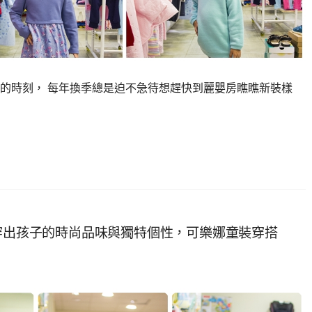
市的時刻， 每年換季總是迫不急待想趕快到麗嬰房瞧瞧新裝樣
～穿出孩子的時尚品味與獨特個性，可樂娜童裝穿搭