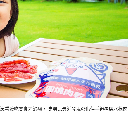
邊看邊吃零食才過癮， 史努比最近發現彰化伴手禮老店水根肉