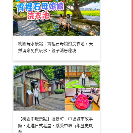
桃園玩水景點｜霄裡石母娘娘浣衣池，天
然湧泉免費玩水、親子消暑秘境
【桃園中壢景點】壢景町｜中壢城市故事
館，走進日式老屋，感受中壢百年歷史風
華