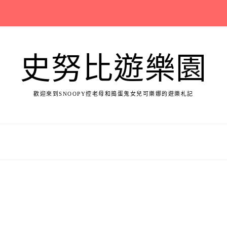
史努比遊樂園
歡迎來到SNOOPY控老母和搗蛋鬼女兒可樂娜的遊樂札記