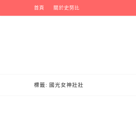
Skip
首頁
關於史努比
to
content
標籤:
國光女神壯壯