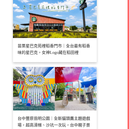
苗栗星巴克苑裡稻香門市｜全台最有稻香
味的星巴克，女神Logo藏在稻田裡
台中豐原翁明公園｜全新貓頭鷹主題遊戲
場，超高滑梯、沙坑一次玩，台中親子景