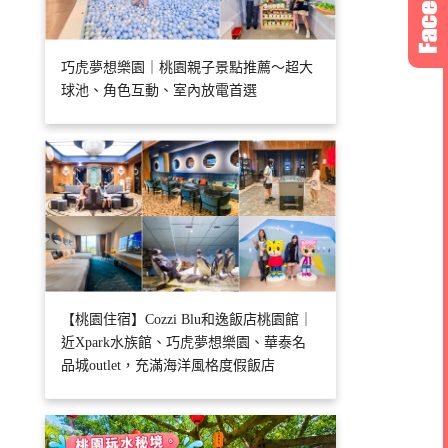
巧虎夢想樂園｜桃園親子景點推薦～超大
球池、角色互動、室內放電首選
【桃園住宿】Cozzi Blu和逸飯店桃園館｜
近Xpark水族館、巧虎夢想樂園、華泰名
品城outlet，充滿海洋風格度假飯店