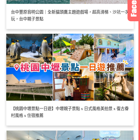
台中豐原翁明公園｜全新貓頭鷹主題遊戲場，超高滑梯、沙坑一次
玩，台中親子景點
【桃園中壢景點一日遊】中壢親子景點 x 日式風格美拍景 x 復古眷
村風格 x 住宿推薦