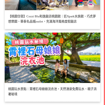
【桃園住宿】Cozzi Blu和逸飯店桃園館｜近Xpark水族館、巧虎夢
想樂園、華泰名品城outlet，充滿海洋風格度假飯店
桃園玩水景點｜霄裡石母娘娘浣衣池，天然湧泉免費玩水、親子消
暑秘境