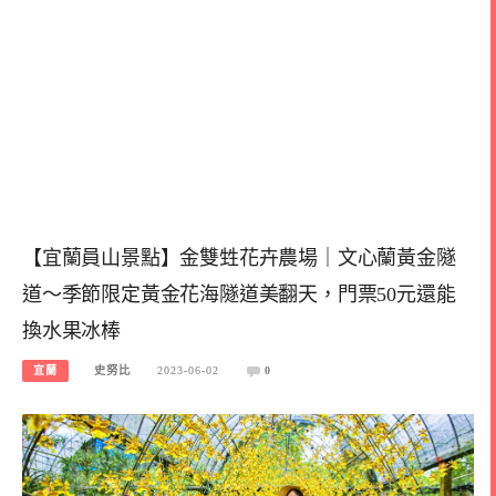
【宜蘭員山景點】金雙甡花卉農場｜文心蘭黃金隧
道～季節限定黃金花海隧道美翻天，門票50元還能
換水果冰棒
宜蘭
史努比
2023-06-02
0