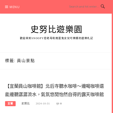
Skip
MENU
to
content
史努比遊樂園
歡迎來到SNOOPY控老母和搗蛋鬼女兒可樂娜的遊樂札記
標籤:
員山景點
【宜蘭員山咖啡館】北后寺聽水咖啡～邊喝咖啡還
能邊聽潺潺流水，氣氛悠閒怡然自得的露天咖啡館
宜蘭
史努比
2024-10-31
0