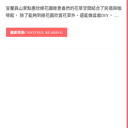
宜蘭員山景點惠欣綠花園綠意盎然的花草空間結合了民宿與咖
啡館， 除了能夠到綠花園欣賞花草外，還能做盆栽DIY， …
CONTINUE READING