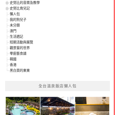
史努比的音樂及教學
史努比育兒記
懶人包
我的狗兒子
未分類
澳門
生活週記
短期活動與展覽
觀景窗的世界
零廚藝食譜
韓國
香港
黑白買的東東
全台溫泉飯店懶人包