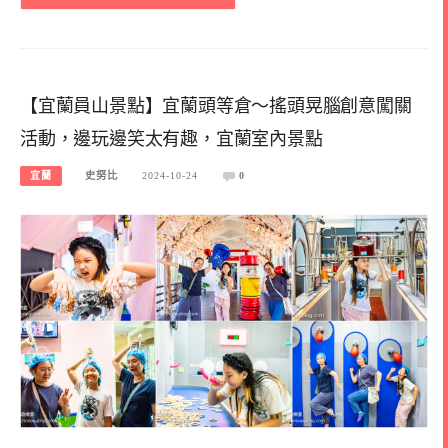
【宜蘭員山景點】宜蘭頭等倉～搖頭晃腦創意闖關
活動，邊玩邊笑太有趣，宜蘭室內景點
宜蘭
史努比
2024-10-24
0