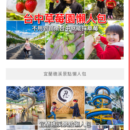
宜蘭礁溪景點懶人包