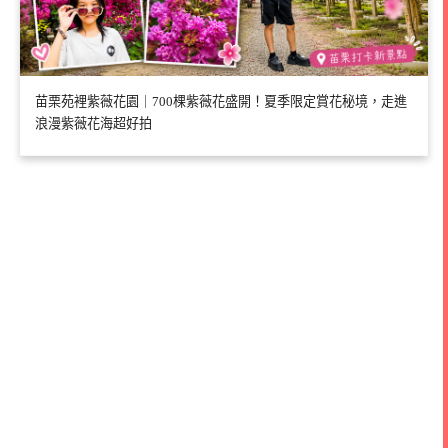
苗栗苑裡紫薇花園｜700棵紫薇花盛開！夏季限定賞花秘境，走進
浪漫紫薇花海超好拍