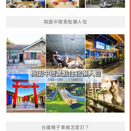
桃園中壢景點懶人包
台鐵親子車廂怎麼訂？