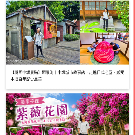
【桃園中壢景點】壢景町｜中壢城市故事館，走進日式老屋，感受
中壢百年歷史風華