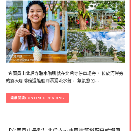
宜蘭員山北后寺聽水咖啡就在北后寺停車場旁， 位於河岸旁
的露天咖啡館還能聽到潺潺流水聲， 氛氛悠閒…
CONTINUE READING
【宜蘭員山景點】北后寺～唐風建築搭配日式禪風