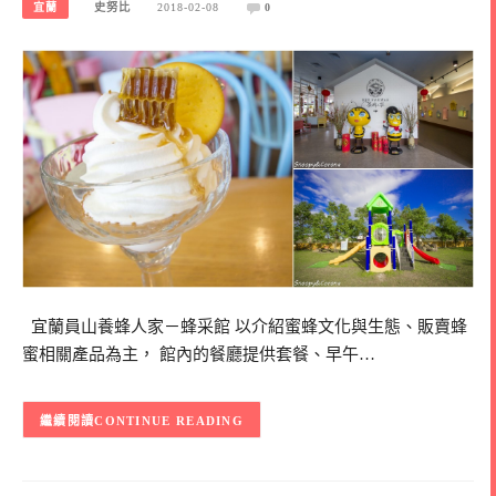
宜蘭
史努比
2018-02-08
0
宜蘭員山養蜂人家－蜂采館 以介紹蜜蜂文化與生態、販賣蜂
蜜相關產品為主， 館內的餐廳提供套餐、早午…
CONTINUE READING