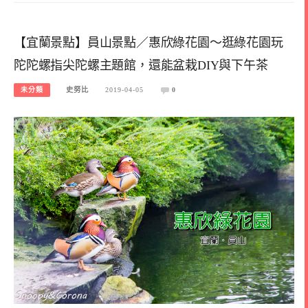
【宜蘭景點】員山景點／惠欣綠花園～逛綠花園玩
陀陀螺指尖陀螺主題館，還能盆栽DIY與下午茶
未分類
史努比
2019-04-05
0