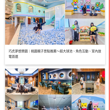
巧虎夢想樂園｜桃園親子景點推薦～超大球池、角色互動、室內放
電首選