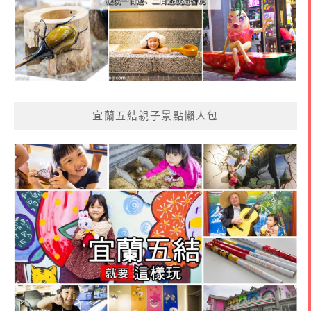
宜蘭五結親子景點懶人包