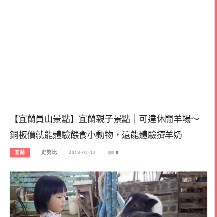
【宜蘭員山景點】宜蘭親子景點｜可達休閒羊場～
銅板價就能體驗餵食小動物，還能體驗擠羊奶
宜蘭
史努比
2018-02-12
0