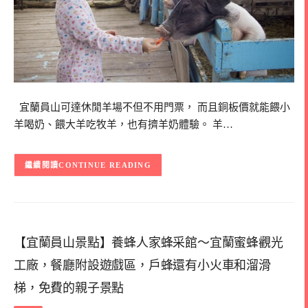
宜蘭員山可達休閒羊場不但不用門票， 而且銅板價就能餵小
羊喝奶、餵大羊吃牧羊，也有擠羊奶體驗。 羊…
CONTINUE READING
【宜蘭員山景點】養蜂人家蜂采館～宜蘭蜜蜂觀光
工廠，餐廳附設遊戲區，戶蜂還有小火車和溜滑
梯，免費的親子景點