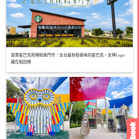
苗栗星巴克苑裡稻香門市｜全台最有稻香味的星巴克，女神Logo
藏在稻田裡