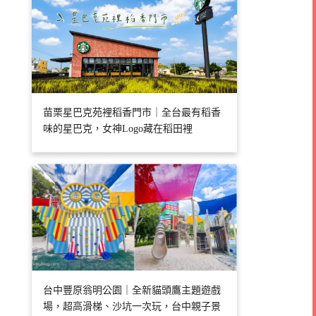
苗栗星巴克苑裡稻香門市｜全台最有稻香
味的星巴克，女神Logo藏在稻田裡
台中豐原翁明公園｜全新貓頭鷹主題遊戲
場，超高滑梯、沙坑一次玩，台中親子景