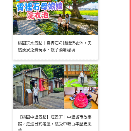
桃園玩水景點｜霄裡石母娘娘浣衣池，天
然湧泉免費玩水、親子消暑秘境
【桃園中壢景點】壢景町｜中壢城市故事
館，走進日式老屋，感受中壢百年歷史風
華