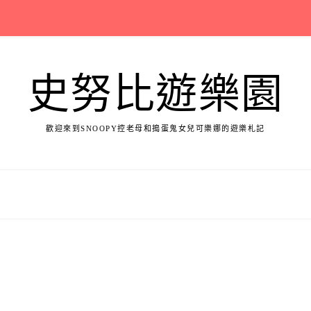
史努比遊樂園
歡迎來到SNOOPY控老母和搗蛋鬼女兒可樂娜的遊樂札記