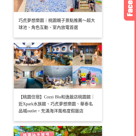
巧虎夢想樂園｜桃園親子景點推薦～超大
球池、角色互動、室內放電首選
【桃園住宿】Cozzi Blu和逸飯店桃園館｜
近Xpark水族館、巧虎夢想樂園、華泰名
品城outlet，充滿海洋風格度假飯店