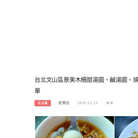
台北文山區景美木柵甜湯圓、鹹湯圓、燒
單
史努比
2020-12-23
0
北北基