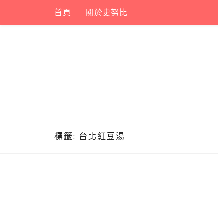
Skip
首頁
關於史努比
to
content
標籤:
台北紅豆湯