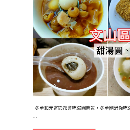
冬至和元宵節都會吃湯圓應景，冬至剛過你吃湯
…