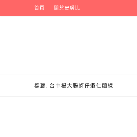
Skip
首頁
關於史努比
to
content
標籤:
台中楊大腸蚵仔蝦仁麵線