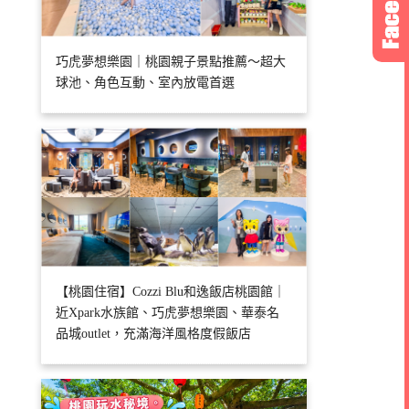
巧虎夢想樂園｜桃園親子景點推薦～超大
球池、角色互動、室內放電首選
【桃園住宿】Cozzi Blu和逸飯店桃園館｜
近Xpark水族館、巧虎夢想樂園、華泰名
品城outlet，充滿海洋風格度假飯店