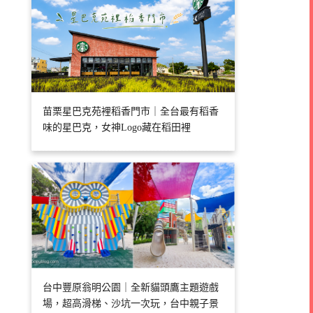
苗栗星巴克苑裡稻香門市｜全台最有稻香
味的星巴克，女神Logo藏在稻田裡
台中豐原翁明公園｜全新貓頭鷹主題遊戲
場，超高滑梯、沙坑一次玩，台中親子景