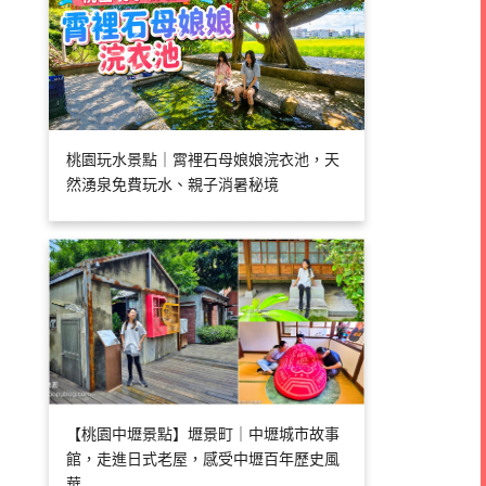
桃園玩水景點｜霄裡石母娘娘浣衣池，天
然湧泉免費玩水、親子消暑秘境
【桃園中壢景點】壢景町｜中壢城市故事
館，走進日式老屋，感受中壢百年歷史風
華