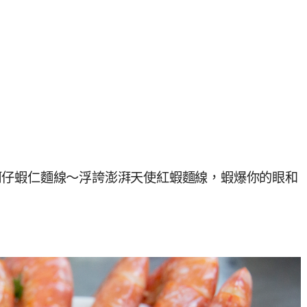
蚵仔蝦仁麵線～浮誇澎湃天使紅蝦麵線，蝦爆你的眼和