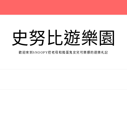
史努比遊樂園
歡迎來到SNOOPY控老母和搗蛋鬼女兒可樂娜的遊樂札記