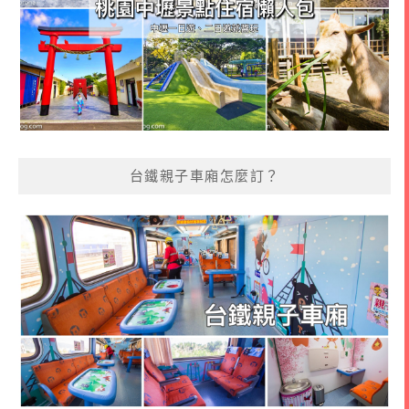
台鐵親子車廂怎麼訂？