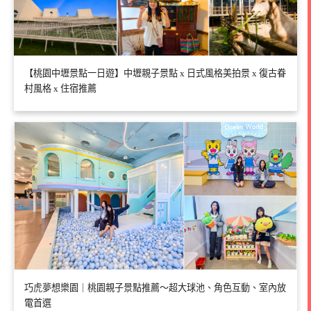
【桃園中壢景點一日遊】中壢親子景點 x 日式風格美拍景 x 復古眷
村風格 x 住宿推薦
巧虎夢想樂園｜桃園親子景點推薦～超大球池、角色互動、室內放
電首選