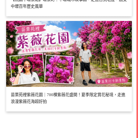
中壢百年歷史風華
苗栗苑裡紫薇花園｜700棵紫薇花盛開！夏季限定賞花秘境，走進
浪漫紫薇花海超好拍