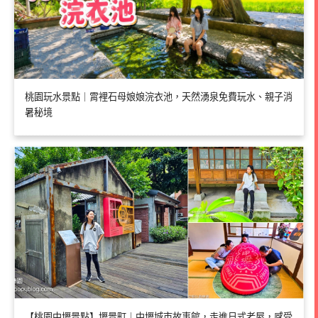
桃園玩水景點｜霄裡石母娘娘浣衣池，天然湧泉免費玩水、親子消
暑秘境
【桃園中壢景點】壢景町｜中壢城市故事館，走進日式老屋，感受