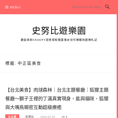
Skip
MENU
to
content
史努比遊樂園
歡迎來到SNOOPY控老母和搗蛋鬼女兒可樂娜的遊樂札記
標籤:
中正區美食
【台北美食】肉球森林｜台北主題餐廳｜狐獴主題
餐廳～獅子王裡的丁滿真實現身，能與貓咪、狐獴
與大嘴鳥親密互動超級療癒
北北基
史努比
2020-03-29
0