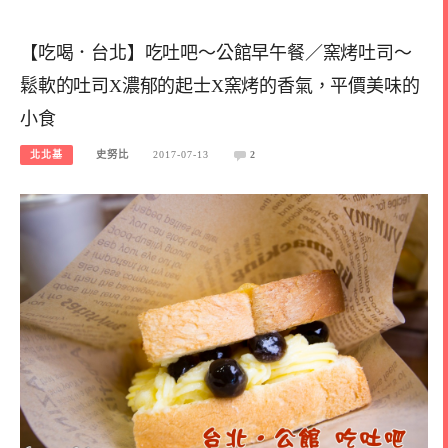
【吃喝．台北】吃吐吧～公館早午餐／窯烤吐司～
鬆軟的吐司X濃郁的起士X窯烤的香氣，平價美味的
小食
北北基
史努比
2017-07-13
2