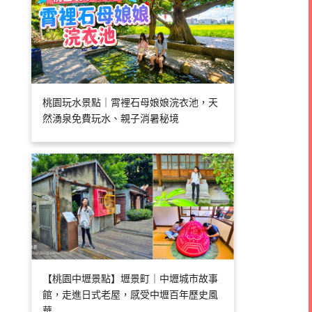
桃園玩水景點｜霄裡石母娘娘浣衣池，天
然湧泉免費玩水、親子消暑秘境
【桃園中壢景點】壢景町｜中壢城市故事
館，走進日式老屋，感受中壢百年歷史風
華