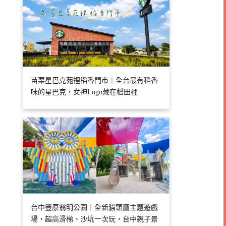
苗栗星巴克苑裡稻香門市｜全台最有稻香
味的星巴克，女神Logo藏在稻田裡
台中豐原翁明公園｜全新貓頭鷹主題遊戲
場，超高滑梯、沙坑一次玩，台中親子景