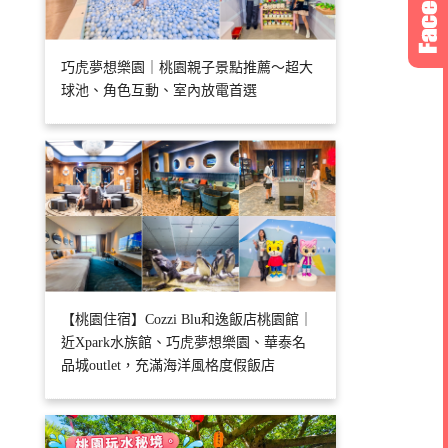
巧虎夢想樂園｜桃園親子景點推薦～超大
球池、角色互動、室內放電首選
【桃園住宿】Cozzi Blu和逸飯店桃園館｜
近Xpark水族館、巧虎夢想樂園、華泰名
品城outlet，充滿海洋風格度假飯店