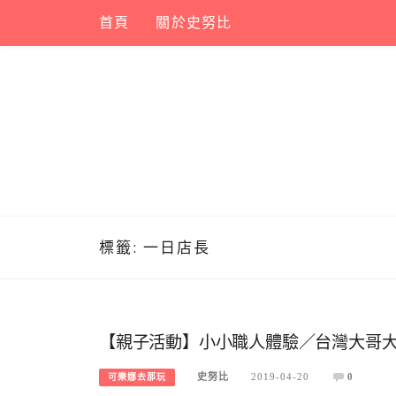
Skip
首頁
關於史努比
to
content
標籤:
一日店長
【親子活動】小小職人體驗／台灣大哥
史努比
2019-04-20
0
可樂娜去那玩