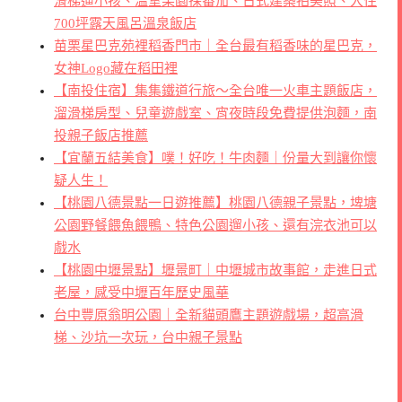
滑梯遛小孩、溫室果園採番茄、日式建築拍美照、入住
700坪露天風呂溫泉飯店
苗栗星巴克苑裡稻香門市｜全台最有稻香味的星巴克，
女神Logo藏在稻田裡
【南投住宿】集集鐵道行旅～全台唯一火車主題飯店，
溜滑梯房型、兒童遊戲室、宵夜時段免費提供泡麵，南
投親子飯店推薦
【宜蘭五結美食】噗！好吃！牛肉麵｜份量大到讓你懷
疑人生！
【桃園八德景點一日遊推薦】桃園八德親子景點，埤塘
公園野餐餵魚餵鴨、特色公園遛小孩、還有浣衣池可以
戲水
【桃園中壢景點】壢景町｜中壢城市故事館，走進日式
老屋，感受中壢百年歷史風華
台中豐原翁明公園｜全新貓頭鷹主題遊戲場，超高滑
梯、沙坑一次玩，台中親子景點