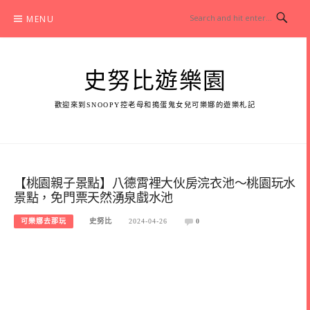
Skip
MENU
to
content
史努比遊樂園
歡迎來到SNOOPY控老母和搗蛋鬼女兒可樂娜的遊樂札記
【桃園親子景點】八德霄裡大伙房浣衣池～桃園玩水
景點，免門票天然湧泉戲水池
可樂娜去那玩
史努比
2024-04-26
0