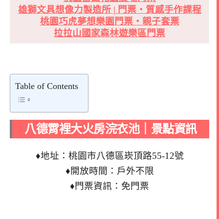
雄獅文具想像力製造所 | 門票・質感手作課程
桃園巧虎夢想樂園門票・親子套票
拉拉山國家森林遊樂區門票
Table of Contents
八德霄裡大火房浣衣池｜景點資訊
♦地址：桃園市八德區崁頂路55-12號
♦開放時間：戶外不限
♦門票資訊：免門票