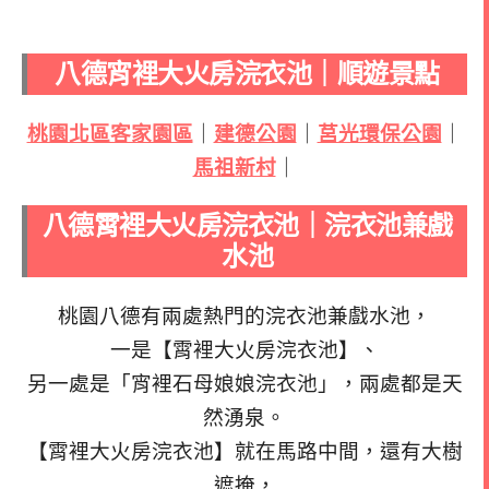
八德宵裡大火房浣衣池｜順遊景點
桃園北區客家園區
｜
建德公園
｜
莒光環保公園
｜
馬祖新村
｜
八德霄裡大火房浣衣池｜浣衣池兼戲
水池
桃園八德有兩處熱門的浣衣池兼戲水池，
一是【霄裡大火房浣衣池】、
另一處是「宵裡石母娘娘浣衣池」，兩處都是天
然湧泉。
【霄裡大火房浣衣池】就在馬路中間，還有大樹
遮掩，