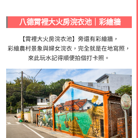
八德霄裡大火房浣衣池｜彩繪牆
【霄裡大火房浣衣池】
旁還有彩繪牆，
彩繪農村景象與婦女浣衣，完全就是在地寫照，
來此玩水記得順便拍個打卡照。