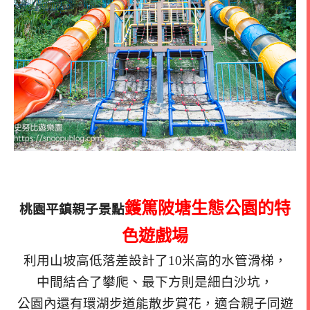
鑊篤陂塘生態公園的特
桃園平鎮親子景點
色遊戲場
利用山坡高低落差設計了10米高的水管滑梯，
中間結合了攀爬、最下方則是細白沙坑，
公園內還有環湖步道能散步賞花，適合親子同遊