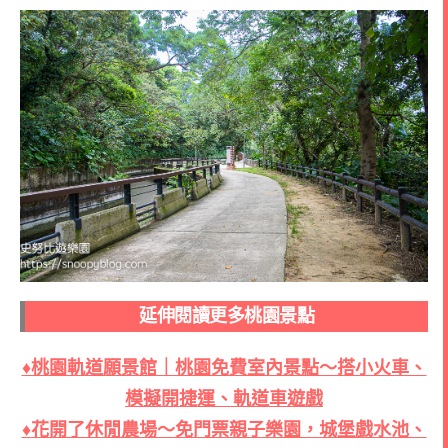
延伸閱讀更多桃園景點
♦桃園軌道願景館｜桃園免費室內景點～搭小火車、
模擬開捷運、軌道車遊戲
♦
花開了休閒農場～免門票親子樂園，城堡戲水池、