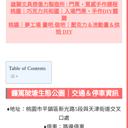
雄獅文具想像力製造所 | 門票・質感手作課程
桃園｜巧克力共和國｜入場門票・手作DIY體
驗
桃園｜夢工場 畫吧.做吧｜壓克力＆流動畫＆烘
焙 DIY
Table of Contents
鑊篤陂塘生態公園｜交通＆停車資訊
♦地址：桃園市平鎮區新光路5段與天津街道交叉
口處
♦停車：路邊停車