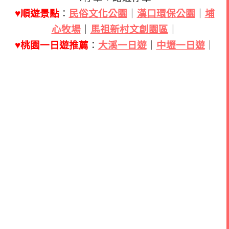
♥順遊景點
：
民俗文化公園
｜
漢口環保公園
｜
埔
心牧場
｜
馬祖新村文創園區
｜
♥桃園一日遊推薦
：
大溪一日遊
｜
中壢一日遊
｜