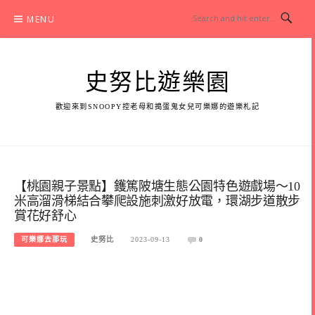
Skip
MENU
to
content
史努比遊樂園
歡迎來到SNOOPY控老母和搗蛋鬼女兒可樂娜的遊樂札記
【桃園親子景點】鑊篤陂塘生態公園特色遊戲場～10
米高溜滑梯結合攀爬設施刺激好放電，環湖步道散步
賞花好舒心
可樂娜去那玩
史努比
2023-09-13
0