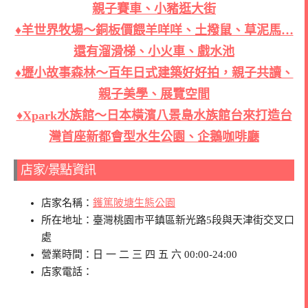
親子賽車、小豬逛大街
♦
羊世界牧場～銅板價餵羊咩咩、土撥鼠、草泥馬…
還有溜滑梯、小火車、戲水池
♦
壢小故事森林～百年日式建築好好拍，親子共讀、
親子美學、展覽空間
♦
Xpark水族館～日本橫濱八景島水族館台來打造台
灣首座新都會型水生公園、企鵝咖啡廳
店家/景點資訊
店家名稱：
鑊篤陂塘生態公園
所在地址：臺灣桃園市平鎮區新光路5段與天津街交叉口
處
營業時間：日 一 二 三 四 五 六 00:00-24:00
店家電話：