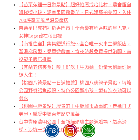
【苗栗苑裡一日遊景點】超好拍魔戒哈比村、農舍煙囪
滑梯遛小孩、溫室果園採番茄、日式建築拍美照、入住
700坪露天風呂溫泉飯店
苗栗星巴克苑裡稻香門市｜全台最有稻香味的星巴克，
女神Logo藏在稻田裡
【南投住宿】集集鐵道行旅～全台唯一火車主題飯店，
溜滑梯房型、兒童遊戲室、宵夜時段免費提供泡麵，南
投親子飯店推薦
【宜蘭五結美食】噗！好吃！牛肉麵｜份量大到讓你懷
疑人生！
【桃園八德景點一日遊推薦】桃園八德親子景點，埤塘
公園野餐餵魚餵鴨、特色公園遛小孩、還有浣衣池可以
戲水
【桃園中壢景點】壢景町｜中壢城市故事館，走進日式
老屋，感受中壢百年歷史風華
台中豐原翁明公園｜全新貓頭鷹主題遊戲場，超高滑
梯、沙坑一次玩，台中親子景點