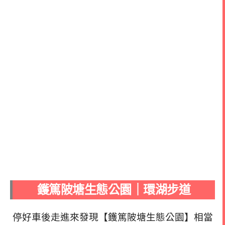
鑊篤陂塘生態公園｜環湖步道
停好車後走進來發現【鑊篤陂塘生態公園】相當