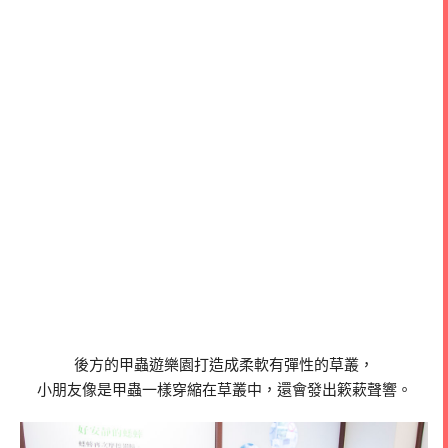
後方的甲蟲遊樂園打造成柔軟有彈性的草叢，
小朋友像是甲蟲一樣穿縮在草叢中，還會發出簌蔌聲響。