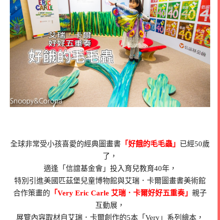
全球非常受小孩喜愛的經典圖畫書
「好餓的毛毛蟲」
已經50歲
了，
適逢「信誼基金會」投入育兒教育40年，
特別引進美國匹茲堡兒童博物館與艾瑞．卡爾圖畫書美術館
合作策畫的
「Very Eric Carle 艾瑞．卡爾好好五重奏」
親子
互動展，
展覽內容取材自艾瑞．卡爾創作的5本「Very」系列繪本，