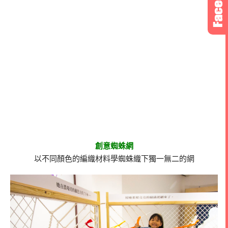
創意蜘蛛網
以不同顏色的編織材料學蜘蛛織下獨一無二的網