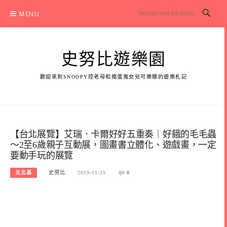
Skip
MENU
to
content
史努比遊樂園
歡迎來到SNOOPY控老母和搗蛋鬼女兒可樂娜的遊樂札記
【台北展覽】艾瑞．卡爾好好五重奏｜好餓的毛毛蟲
～2至6歲親子互動展，圖畫書立體化、遊戲畫，一定
要動手玩的展覽
北北基
史努比
2019-11-21
0