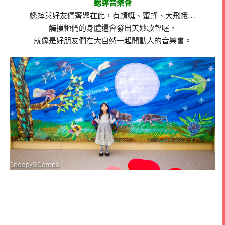
蟋蟀音樂會
蟋蟀與好友們齊聚在此，有蜻蜓、蜜蜂、大飛蛾…
觸摸牠們的身體還會發出美妙歌聲喔，
就像是好朋友們在大自然一起開動人的音樂會。