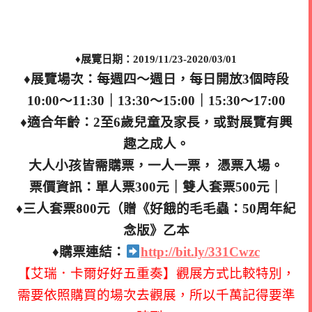
♦展覽日期：2019/11/23-2020/03/01
♦展覽場次：每週四～週日，每日開放3個時段
10:00～11:30｜13:30～15:00｜15:30～17:00
♦適合年齡：2至6歲兒童及家長，或對展覽有興
趣之成人。
大人小孩皆需購票，一人一票， 憑票入場。
票價資訊：單人票300元｜雙人套票500元｜
♦三人套票800元（贈《好餓的毛毛蟲：50周年紀
念版》乙本
♦
購票連結：
http://bit.ly/331Cwzc
【艾瑞．卡爾好好五重奏】觀展方式比較特別，
需要依照購買的場次去觀展，所以千萬記得要準