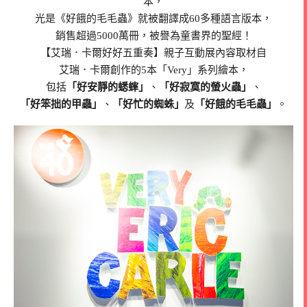
本，
光是《好餓的毛毛蟲》就被翻譯成60多種語言版本，
銷售超過5000萬冊，被譽為童書界的聖經！
【艾瑞．卡爾好好五重奏】親子互動展內容取材自
艾瑞．卡爾創作的5本「Very」系列繪本，
包括
「好安靜的蟋蟀」
、
「好寂寞的螢火蟲」
、
「好笨拙的甲蟲」
、
「好忙的蜘蛛」
及
「好餓的毛毛蟲」
。