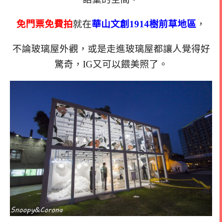
免門票免費拍
就在
華山
文創1914樹前草地區
，
不論玻璃屋外觀，或是走進玻璃屋都讓人覺得好
驚奇，
IG又可以餵美照了。