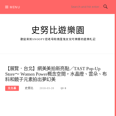
Skip
MENU
to
content
史努比遊樂園
歡迎來到SNOOPY控老母和搗蛋鬼女兒可樂娜的遊樂札記
【展覽．台北】網美美拍新亮點／TAST Pop-Up
Store～ Women Power概念空間，水晶燈、雲朵、布
料和鏡子元素拍出夢幻美
北北基
史努比
2018-03-28
0