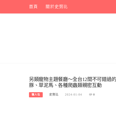
Skip
首頁
關於史努比
to
content
另類寵物主題餐廳～全台12間不可錯過
豚、草泥馬、各種爬蟲類親密互動
史努比
2024-01-04
0
懶人包