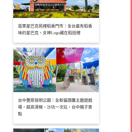
苗栗星巴克苑裡稻香門市｜全台最有稻香
味的星巴克，女神Logo藏在稻田裡
台中豐原翁明公園｜全新貓頭鷹主題遊戲
場，超高滑梯、沙坑一次玩，台中親子景
點