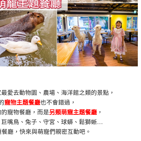
家最愛去動物園、農場、海洋館之類的景點，
的
寵物主題餐廳
也不會錯過，
狗的寵物餐廳，而是
另類萌寵主題餐廳
，
、巨嘴鳥、兔子、守宮、球蟒、鬆獅蜥…
題餐廳，快來與萌寵們親密互動吧。