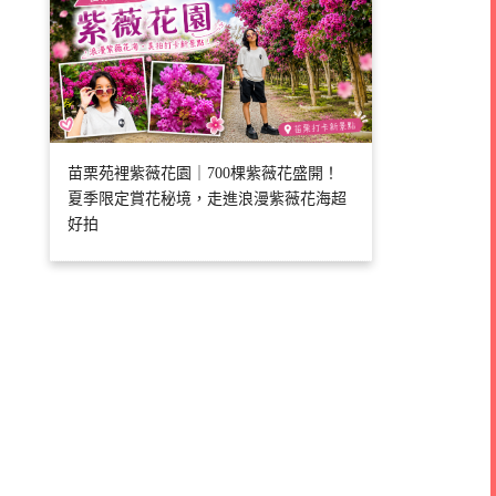
苗栗苑裡紫薇花園｜700棵紫薇花盛開！
夏季限定賞花秘境，走進浪漫紫薇花海超
好拍