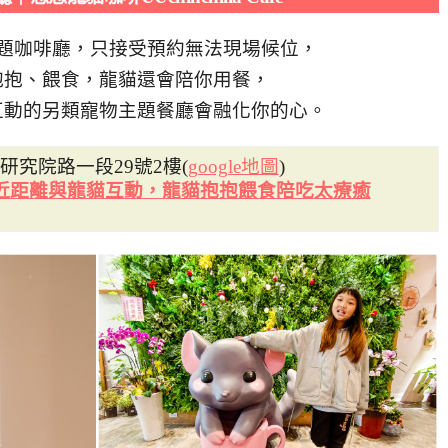
題咖啡廳，只接受預約無法現場候位，
抱抱、餵食，龍貓還會陪你用餐，
互動的另類寵物主題餐廳會融化你的心。
研究院路一段29號2樓(
google地圖
)
近距離與龍貓互動，龍貓抱抱餵食陪吃太療癒