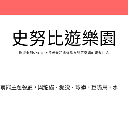
史努比遊樂園
歡迎來到SNOOPY控老母和搗蛋鬼女兒可樂娜的遊樂札記
的萌寵主題餐廳，與龍貓、狐獴、球蟒、巨嘴鳥、水