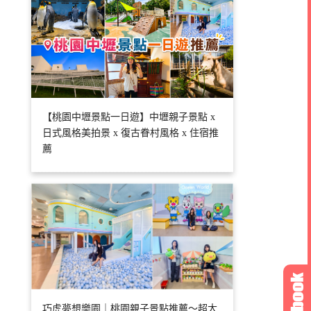
【桃園中壢景點一日遊】中壢親子景點 x
日式風格美拍景 x 復古眷村風格 x 住宿推
薦
巧虎夢想樂園｜桃園親子景點推薦～超大