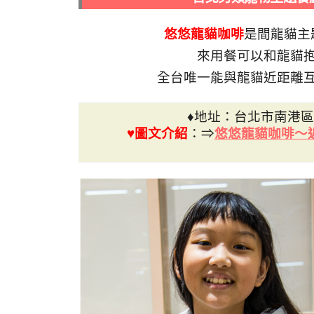
悠悠龍貓咖啡
是間龍貓主
來用餐可以和龍貓
全台唯一能與龍貓近距離
♦地址：台北市南港區
♥圖文介紹
：⇒
悠悠龍貓咖啡～