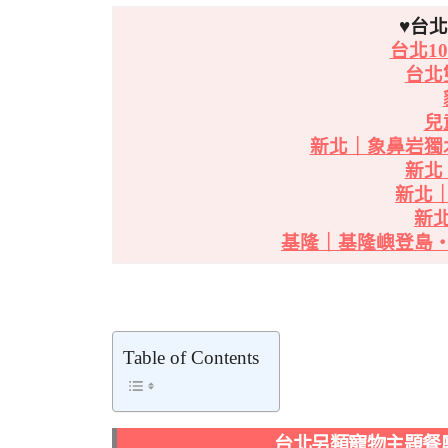
♥台
台北1
台北
兒
新北｜象鼻岩獨
新北
新北
新
基隆｜基隆嶼登島
Table of Contents
台北另類寵物主題餐廳｜悠