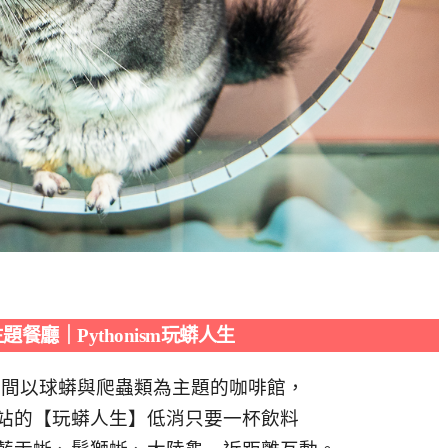
餐廳｜Pythonism玩蟒人生
一間以球蟒與爬蟲類為主題的咖啡館，
站的【玩蟒人生】低消只要一杯飲料