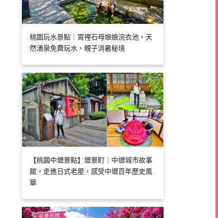
桃園玩水景點｜霄裡石母娘娘浣衣池，天
然湧泉免費玩水、親子消暑秘境
【桃園中壢景點】壢景町｜中壢城市故事
館，走進日式老屋，感受中壢百年歷史風
華