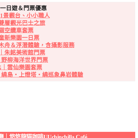
北一日遊＆門票優惠
01景觀台、小小職人
雙層觀光巴士之旅
貓空纜車套票
童新樂園一日票
木舟＆浮潛體驗，含攝影服務
｜朱銘美術館門票
｜野柳海洋世界門票
北｜雲仙樂園套票
・繞島・上燈塔・繞巡象鼻岩體驗
悠龍貓咖啡UUchinchilla Café